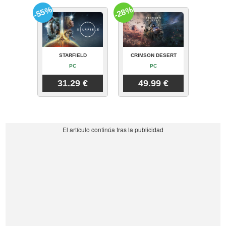
-55%
-28%
STARFIELD
CRIMSON DESERT
PC
PC
31.29 €
49.99 €