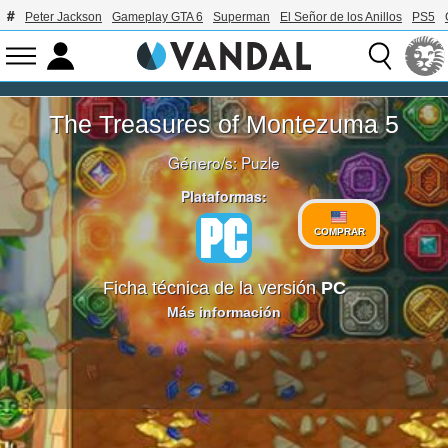
Peter Jackson
Gameplay GTA 6
Superman
El Señor de los Anillos
PS5
The Treasures of Montezuma 5
Género/s:
Puzle
Plataformas:
COMPRAR
Ficha técnica de la versión
PC
Más información