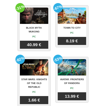
-31%
-67%
BLACK MYTH:
TOWN TO CITY
WUKONG
PC
PC
8.19 €
40.99 €
-82%
-53%
STAR WARS: KNIGHTS
AVATAR: FRONTIERS
OF THE OLD
OF PANDORA
REPUBLIC
PC
PC
13.99 €
1.66 €