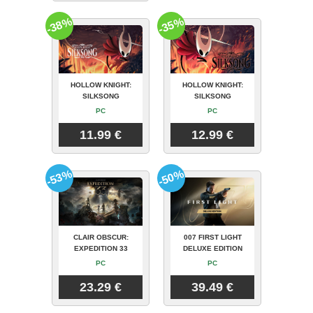
-38%
-35%
HOLLOW KNIGHT:
HOLLOW KNIGHT:
SILKSONG
SILKSONG
PC
PC
11.99 €
12.99 €
-53%
-50%
CLAIR OBSCUR:
007 FIRST LIGHT
EXPEDITION 33
DELUXE EDITION
PC
PC
23.29 €
39.49 €