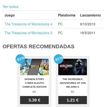
Ver todos
Juego
Plataforma
Lanzamiento
The Treasures of Montezuma 4
PC
9/10/2013
The Treasures of Montezuma 3
PC
19/5/2011
OFERTAS RECOMENDADAS
-91%
-91%
DIGIMON STORY
THE INCREDIBLE
CYBER SLEUTH:
ADVENTURES OF VAN
COMPLETE EDITION
HELSING II
PC
PC
3.39 €
1.21 €