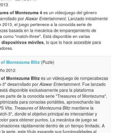
2013
ures of Montezuma 4
es un videojuego del género
arrollado por
Alawar Entertainment
. Lanzado inicialmente
 2013, el juego pertenece a la conocida serie de
zas basada en la mecánica de emparejamiento de
 como "match-three". Está disponible en varias
y
dispositivos móviles
, lo que lo hace accesible para
adores.
 of Montezuma Blitz
(Puzle)
Año 2012
 of Montezuma Blitz
es un videojuego de rompecabezas
h-3" desarrollado por
Alawar Entertainment
. Fue lanzado
está disponible exclusivamente para la plataforma
lo es parte de la conocida serie "Treasures of Montezuma",
ptimizada para consolas portátiles, aprovechando las
PS Vita.
Treasures of Montezuma Blitz
mantiene la
tch-3", donde el objetivo principal es intercambiar y
olor para obtener puntos. La mecánica de juego se
mbinaciones rápidamente dentro de un tiempo limitado. A
 la serie, este título expande sus funcionalidades al