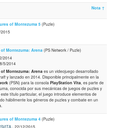
Nota
↑
ures of Montezuma 5
(Puzle)
/2015
 of Montezuma: Arena
(PS Network / Puzle)
2/2014
8/5/2014
 of Montezuma: Arena
es un videojuego desarrollado
aft
y lanzado en 2014. Disponible principalmente en la
work
(PSN) para la consola
PlayStation Vita
, es parte de
zuma, conocida por sus mecánicas de juegos de puzles y
ste título particular, el juego introduce elementos de
ndo hábilmente los géneros de puzles y combate en un
a.
ures of Montezuma 4
(Puzle)
SVITA
· 22/12/2015