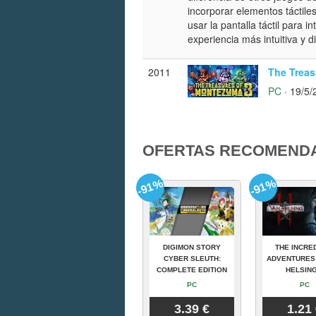
incorporar elementos táctile
usar la pantalla táctil para 
experiencia más intuitiva y d
2011
The Treas
PC
· 19/5/
OFERTAS RECOMEND
-91%
-91%
DIGIMON STORY
THE INCRE
CYBER SLEUTH:
ADVENTURES
COMPLETE EDITION
HELSING
PC
PC
3.39 €
1.21