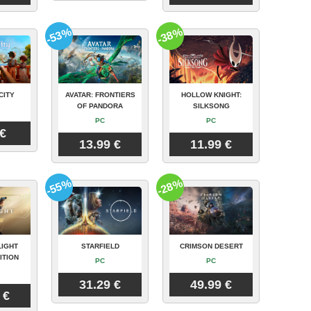
-53%
-38%
CITY
AVATAR: FRONTIERS
HOLLOW KNIGHT:
OF PANDORA
SILKSONG
PC
PC
 €
13.99 €
11.99 €
-55%
-28%
LIGHT
STARFIELD
CRIMSON DESERT
ITION
PC
PC
31.29 €
49.99 €
 €