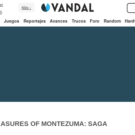
an
Más ↓
5
Juegos
Reportajes
Avances
Trucos
Foro
Random
Hard
EASURES OF MONTEZUMA: SAGA