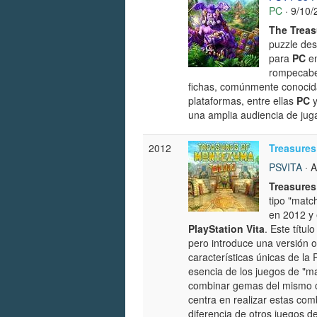
PC
· 9/10/
The Treas
puzzle des
para
PC
en
rompecabe
fichas, comúnmente conocida
plataformas, entre ellas
PC
una amplia audiencia de jug
2012
Treasures
PSVITA
· 
Treasures
tipo "matc
en 2012 y 
PlayStation Vita
. Este títu
pero introduce una versión o
características únicas de la 
esencia de los juegos de "ma
combinar gemas del mismo c
centra en realizar estas co
diferencia de otros juegos de