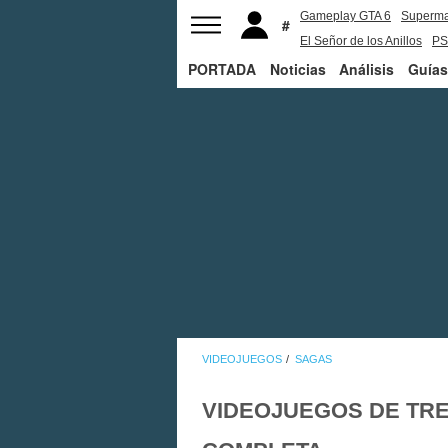
Gameplay GTA 6
Superm
El Señor de los Anillos
PS
PORTADA
Noticias
Análisis
Guías
VIDEOJUEGOS
SAGAS
VIDEOJUEGOS DE TR