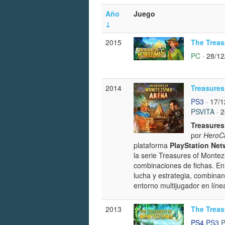
Año
Juego
↓
2015
The Treas
PC
· 28/12
2014
Treasures
PS3
· 17/1
PSVITA
· 2
Treasures
por
HeroCr
plataforma
PlayStation Net
la serie Treasures of Monte
combinaciones de fichas. En e
lucha y estrategia, combina
entorno multijugador en líne
2013
The Treas
PS4
PS3
P