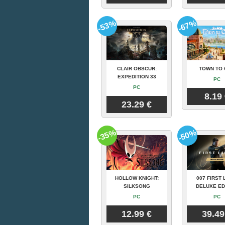
-53%
-67%
CLAIR OBSCUR:
TOWN TO 
EXPEDITION 33
PC
PC
8.19
23.29 €
-35%
-50%
HOLLOW KNIGHT:
007 FIRST 
SILKSONG
DELUXE ED
PC
PC
12.99 €
39.49