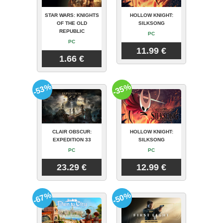
STAR WARS: KNIGHTS
HOLLOW KNIGHT:
OF THE OLD
SILKSONG
REPUBLIC
PC
PC
11.99 €
1.66 €
-53%
-35%
CLAIR OBSCUR:
HOLLOW KNIGHT:
EXPEDITION 33
SILKSONG
PC
PC
23.29 €
12.99 €
-67%
-50%