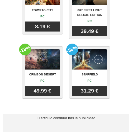
TOWN TO CITY
007 FIRST LIGHT
DELUXE EDITION
PC
PC
8.19 €
39.49 €
-28%
-55%
CRIMSON DESERT
STARFIELD
PC
PC
49.99 €
31.29 €