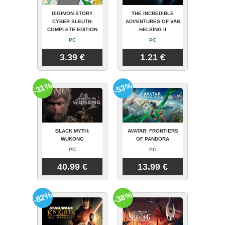
DIGIMON STORY
THE INCREDIBLE
CYBER SLEUTH:
ADVENTURES OF VAN
COMPLETE EDITION
HELSING II
PC
PC
3.39 €
1.21 €
-31%
-53%
BLACK MYTH:
AVATAR: FRONTIERS
WUKONG
OF PANDORA
PC
PC
40.99 €
13.99 €
-82%
-38%