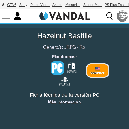
GTA 6
Sony
Prime Video
Anime
Metacritic
Spider-Man
PS Plus Essenti
Hazelnut Bastille
Género/s:
JRPG
/
Rol
Plataformas:
COMPRAR
Ficha técnica de la versión
PC
Más información