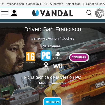
Peter Jackson
Gameplay GTA 6
Superman
Spider-Man
El Señor de los A
Driver: San Francisco
Género/s:
Acción
/
Coches
Plataformas:
COMPRAR
Ficha técnica de la versión
PC
Más información
TRUCOS PC