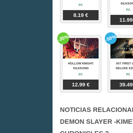
SILKSO
PC
PC
8.19 €
11.99
-35%
-50%
HOLLOW KNIGHT:
007 FIRST 
SILKSONG
DELUXE ED
PC
PC
12.99 €
39.49
NOTICIAS RELACIONA
DEMON SLAYER -KIME