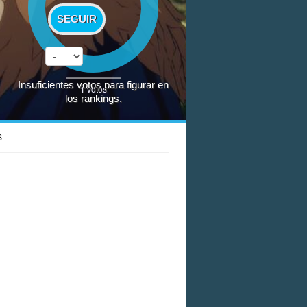
SEGUIR
Insuficientes votos para figurar en
1
votos
los rankings.
S