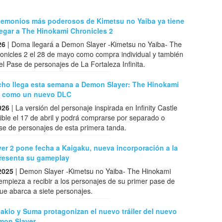
demonios más poderosos de Kimetsu no Yaiba ya tiene
legar a The Hinokami Chronicles 2
26
| Doma llegará a Demon Slayer -Kimetsu no Yaiba- The
onicles 2 el 28 de mayo como compra individual y también
l Pase de personajes de La Fortaleza Infinita.
ho llega esta semana a Demon Slayer: The Hinokami
2 como un nuevo DLC
026
| La versión del personaje inspirada en Infinity Castle
ible el 17 de abril y podrá comprarse por separado o
se de personajes de esta primera tanda.
er 2 pone fecha a Kaigaku, nueva incorporación a la
 presenta su gameplay
2025
| Demon Slayer -Kimetsu no Yaiba- The Hinokami
empieza a recibir a los personajes de su primer pase de
ue abarca a siete personajes.
akio y Suma protagonizan el nuevo tráiler del nuevo
mon Slayer