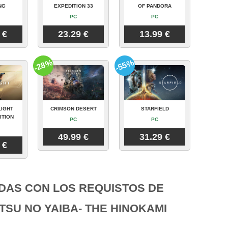
NG
EXPEDITION 33
OF PANDORA
PC
PC
 €
23.29 €
13.99 €
-28%
-55%
LIGHT
CRIMSON DESERT
STARFIELD
ITION
PC
PC
49.99 €
31.29 €
 €
DAS CON LOS REQUISTOS DE
TSU NO YAIBA- THE HINOKAMI