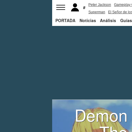
Peter Jackson
Gameplay 
Superman
El Señor de los
PORTADA
Noticias
Análisis
Guías
Demon S
The 