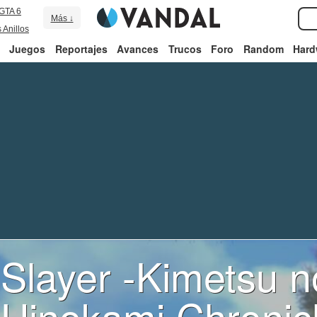
GTA 6
Más ↓
 Anillos
Juegos
Reportajes
Avances
Trucos
Foro
Random
Hard
layer -Kimetsu n
Hinokami Chronic