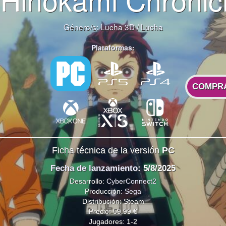
Género/s:
Lucha 3D
/
Lucha
Plataformas:
COMPR
Ficha técnica de la versión
PC
Fecha de lanzamiento
: 5/8/2025
Desarrollo:
CyberConnect2
Producción:
Sega
Distribución: Steam
Precio: 59.99 €
Jugadores: 1-2