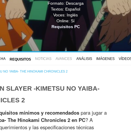
Formato: Descarga
Textos: Español
Voces: Inglés
Online: Sí
Requisitos PC
CHA
NOTICIAS
AVANCES
ANÁLISIS
IMÁGENES
VÍDEO
REQUISITOS
U NO YAIBA- THE HINOKAMI CHRONICLES 2
N SLAYER -KIMETSU NO YAIBA-
ICLES 2
quisitos mínimos y recomendados
para jugar a
ba- The Hinokami Chronicles 2 en PC
? A
querimientos y las especificaciones técnicas