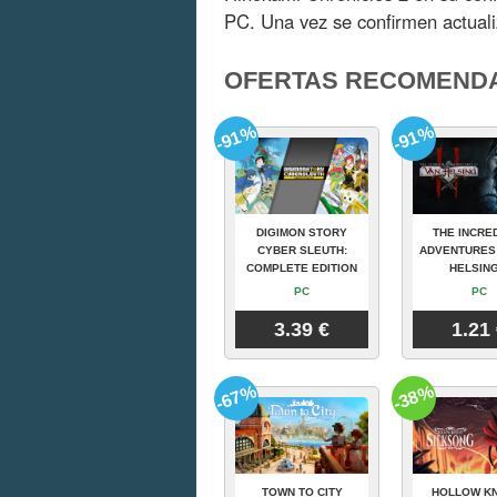
PC. Una vez se confirmen actual
OFERTAS RECOMEND
-91%
-91%
DIGIMON STORY
THE INCRE
CYBER SLEUTH:
ADVENTURES
COMPLETE EDITION
HELSING
PC
PC
3.39 €
1.21
-67%
-38%
TOWN TO CITY
HOLLOW KN