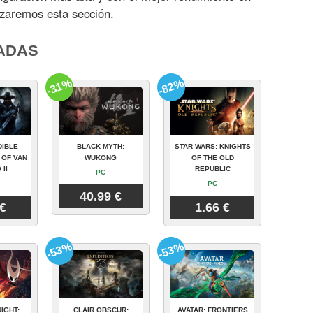
izaremos esta sección.
ADAS
-31%
-82%
DIBLE
BLACK MYTH:
STAR WARS: KNIGHTS
 OF VAN
WUKONG
OF THE OLD
 II
REPUBLIC
PC
PC
40.99 €
 €
1.66 €
-53%
-53%
IGHT:
CLAIR OBSCUR:
AVATAR: FRONTIERS