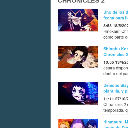
CHRONICLES 2
Uno de los 
fecha para l
8:53 18/5/20
Hinokami Chr
como parte de
Shinobu Koc
Chronicles 
10:55 13/4/2
estará dispon
dentro del pa
Demons Slay
plantilla, y
11:11 27/10/
Chronicles 2 
temporada, q
Hinatsuru, M
juego de De