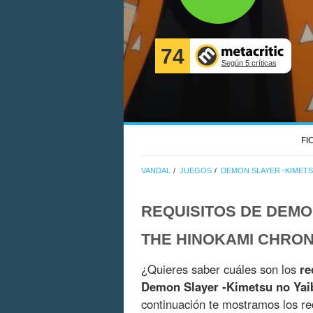
74
Según 5 críticas
FI
VANDAL
JUEGOS
DEMON SLAYER -KIMETS
REQUISITOS DE DEMO
THE HINOKAMI CHRON
¿Quieres saber cuáles son los
re
Demon Slayer -Kimetsu no Yai
continuación te mostramos los re