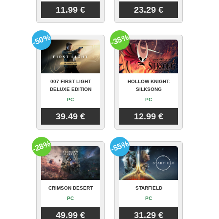
11.99 €
23.29 €
-50%
-35%
007 FIRST LIGHT
HOLLOW KNIGHT:
DELUXE EDITION
SILKSONG
PC
PC
39.49 €
12.99 €
-28%
-55%
CRIMSON DESERT
STARFIELD
PC
PC
49.99 €
31.29 €