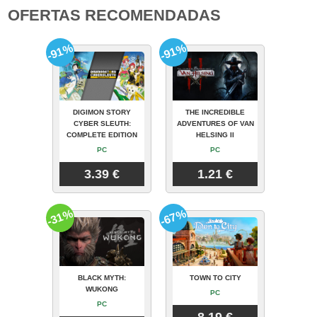
OFERTAS RECOMENDADAS
-91%
-91%
DIGIMON STORY
THE INCREDIBLE
CYBER SLEUTH:
ADVENTURES OF VAN
COMPLETE EDITION
HELSING II
PC
PC
3.39 €
1.21 €
-31%
-67%
BLACK MYTH:
TOWN TO CITY
WUKONG
PC
PC
8.19 €