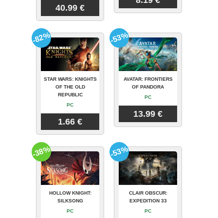
40.99 €
-82%
-53%
STAR WARS: KNIGHTS
AVATAR: FRONTIERS
OF THE OLD
OF PANDORA
REPUBLIC
PC
PC
13.99 €
1.66 €
-38%
-53%
HOLLOW KNIGHT:
CLAIR OBSCUR:
SILKSONG
EXPEDITION 33
PC
PC