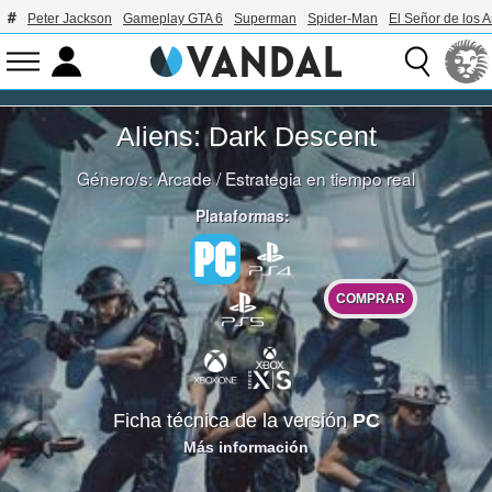
Peter Jackson
Gameplay GTA 6
Superman
Spider-Man
El Señor de los A
Aliens: Dark Descent
Género/s:
Arcade
/
Estrategia en tiempo real
Plataformas:
COMPRAR
Ficha técnica de la versión
PC
Más información