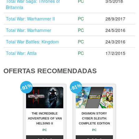
Total War Saga: Thrones of
PC
3/5/2018
Britannia
Total War: Warhammer II
PC
28/9/2017
Total War: Warhammer
PC
24/5/2016
Total War Battles: Kingdom
PC
24/3/2016
Total War: Attila
PC
17/2/2015
OFERTAS RECOMENDADAS
-91%
-91%
THE INCREDIBLE
DIGIMON STORY
ADVENTURES OF VAN
CYBER SLEUTH:
HELSING II
COMPLETE EDITION
PC
PC