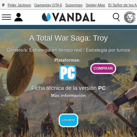
Peter Jackson
Gameplay GTA 6
Superman
Spider-Man
El Señor de los A
A Total War Saga: Troy
Género/s:
Estrategia en tiempo real
/
Estrategia por turnos
Plataformas:
COMPRAR
Ficha técnica de la versión
PC
Más información
LOGROS