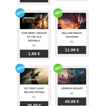
-82%
-38%
STAR WARS: KNIGHTS
HOLLOW KNIGHT:
OF THE OLD
SILKSONG
REPUBLIC
PC
PC
11.99 €
1.66 €
-50%
-28%
007 FIRST LIGHT
CRIMSON DESERT
DELUXE EDITION
PC
PC
49.99 €
39.49 €