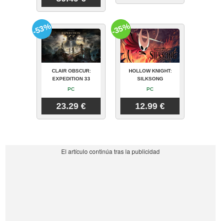
-53%
-35%
CLAIR OBSCUR:
HOLLOW KNIGHT:
EXPEDITION 33
SILKSONG
PC
PC
23.29 €
12.99 €