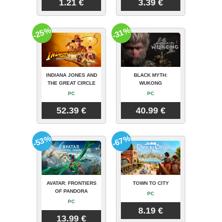
1.21 €
3.39 €
-25%
-31%
INDIANA JONES AND
BLACK MYTH:
THE GREAT CIRCLE
WUKONG
PC
PC
52.39 €
40.99 €
-53%
-67%
AVATAR: FRONTIERS
TOWN TO CITY
OF PANDORA
PC
PC
8.19 €
13.99 €