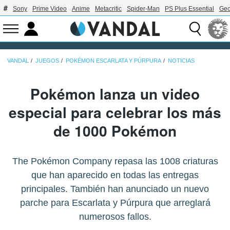
Sony
Prime Video
Anime
Metacritic
Spider-Man
PS Plus Essential
Geo
VANDAL
JUEGOS
POKÉMON ESCARLATA Y PÚRPURA
NOTICIAS
Pokémon lanza un video
especial para celebrar los más
de 1000 Pokémon
The Pokémon Company repasa las 1008 criaturas
que han aparecido en todas las entregas
principales. También han anunciado un nuevo
parche para Escarlata y Púrpura que arreglará
numerosos fallos.