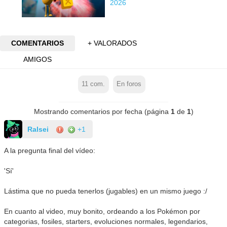
2026
COMENTARIOS
+ VALORADOS
AMIGOS
11
com.
En foros
Mostrando comentarios por fecha (página
1
de
1
)
Ralsei
+1
A la pregunta final del vídeo:
'Sí'
Lástima que no pueda tenerlos (jugables) en un mismo juego :/
En cuanto al video, muy bonito, ordeando a los Pokémon por
categorias, fosiles, starters, evoluciones normales, legendarios,