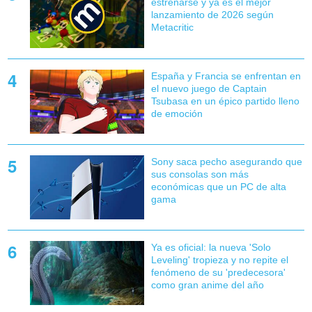
estrenarse y ya es el mejor
lanzamiento de 2026 según
Metacritic
España y Francia se enfrentan en
el nuevo juego de Captain
Tsubasa en un épico partido lleno
de emoción
Sony saca pecho asegurando que
sus consolas son más
económicas que un PC de alta
gama
Ya es oficial: la nueva 'Solo
Leveling' tropieza y no repite el
fenómeno de su 'predecesora'
como gran anime del año