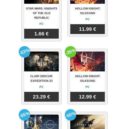
STAR WARS: KNIGHTS
HOLLOW KNIGHT:
OF THE OLD
SILKSONG
REPUBLIC
PC
PC
11.99 €
1.66 €
-53%
-35%
CLAIR OBSCUR:
HOLLOW KNIGHT:
EXPEDITION 33
SILKSONG
PC
PC
23.29 €
12.99 €
-55%
-50%