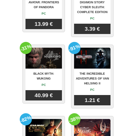
AVATAR: FRONTIERS
DIGIMON STORY
OF PANDORA
CYBER SLEUTH:
COMPLETE EDITION
PC
PC
13.99 €
3.39 €
-31%
-91%
BLACK MYTH:
THE INCREDIBLE
WUKONG
ADVENTURES OF VAN
HELSING II
PC
PC
40.99 €
1.21 €
-82%
-38%