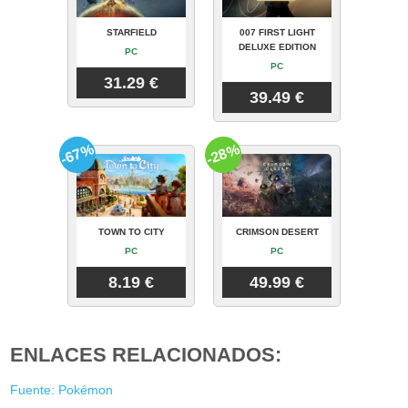
STARFIELD
007 FIRST LIGHT
DELUXE EDITION
PC
PC
31.29 €
39.49 €
-67%
-28%
TOWN TO CITY
CRIMSON DESERT
PC
PC
8.19 €
49.99 €
ENLACES RELACIONADOS:
Fuente: Pokémon