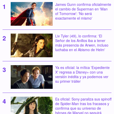
James Gunn confirma oficialmente
el cambio de Superman en 'Man
of Tomorrow': 'No será
exactamente el mismo'
Liv Tyler (49), lo confirma: 'El
Señor de los Anillos iba a tener
más presencia de Arwen, incluso
luchaba en el Abismo de Helm'
Ya es oficial: la mítica 'Expediente
X' regresa a Disney+ con una
versión inédita y ya podemos ver
su primer tráiler
Es oficial: Sony paraliza sus spinoff
de Spider-Man tras los fracasos y
confirma que su universo de
héroes de Marvel no seguirá