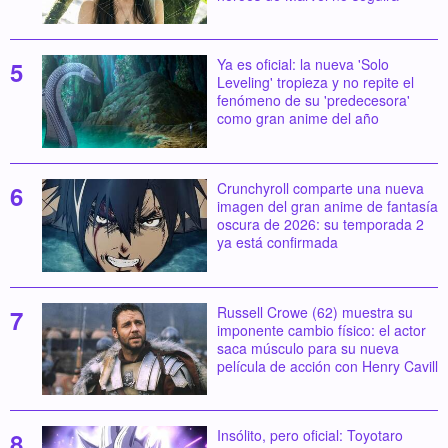
Ya es oficial: la nueva 'Solo
Leveling' tropieza y no repite el
fenómeno de su 'predecesora'
como gran anime del año
Crunchyroll comparte una nueva
imagen del gran anime de fantasía
oscura de 2026: su temporada 2
ya está confirmada
Russell Crowe (62) muestra su
imponente cambio físico: el actor
saca músculo para su nueva
película de acción con Henry Cavill
Insólito, pero oficial: Toyotaro