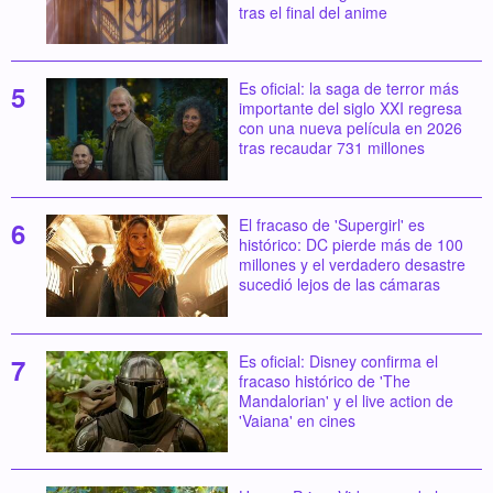
tras el final del anime
Es oficial: la saga de terror más
importante del siglo XXI regresa
con una nueva película en 2026
tras recaudar 731 millones
El fracaso de 'Supergirl' es
histórico: DC pierde más de 100
millones y el verdadero desastre
sucedió lejos de las cámaras
Es oficial: Disney confirma el
fracaso histórico de 'The
Mandalorian' y el live action de
'Vaiana' en cines