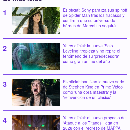
Es oficial: Sony paraliza sus spinoff
de Spider-Man tras los fracasos y
confirma que su universo de
héroes de Marvel no seguirá
Ya es oficial: la nueva 'Solo
Leveling' tropieza y no repite el
fenómeno de su 'predecesora'
como gran anime del año
Es oficial: bautizan la nueva serie
de Stephen King en Prime Video
como 'una obra maestra' y la
'reinvención de un clásico'
Ya es oficial: el nuevo proyecto de
'Ataque a los Titanes' llega en
2026 con el regreso de MAPPA