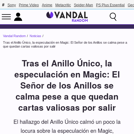
Sony
Prime Video
Anime
Metacritic
Spider-Man
PS Plus Essential
Geo
Vandal Random
Noticias
Tras el Anillo Único, la especulación en Magic: El Señor de los Anillos se calma pese a
que quedan cartas valiosas por salir
Tras el Anillo Único, la
especulación en Magic: El
Señor de los Anillos se
calma pese a que quedan
cartas valiosas por salir
El hallazgo del Anillo Único calmó un poco la
locura sobre la especulación en Magic,