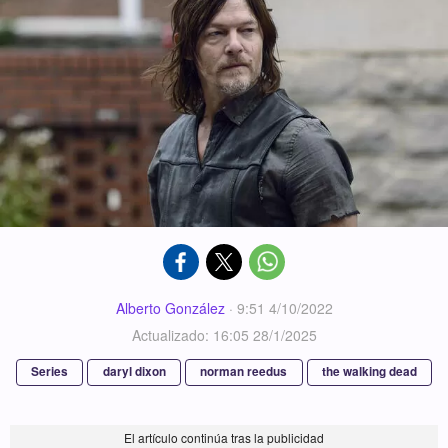
Alberto González
·
9:51 4/10/2022
Actualizado: 16:05 28/1/2025
Series
daryl dixon
norman reedus
the walking dead