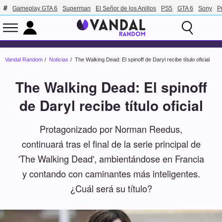
Gameplay GTA 6
Superman
El Señor de los Anillos
PS5
GTA 6
Sony
P
Vandal Random
Noticias
The Walking Dead: El spinoff de Daryl recibe título oficial
The Walking Dead: El spinoff
de Daryl recibe título oficial
Protagonizado por Norman Reedus,
continuará tras el final de la serie principal de
'The Walking Dead', ambientándose en Francia
y contando con caminantes más inteligentes.
¿Cuál será su título?