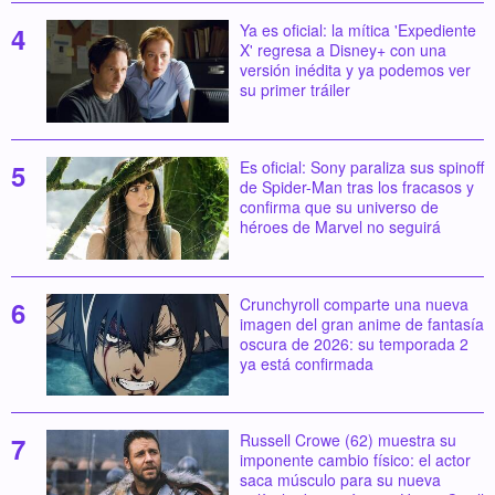
Ya es oficial: la mítica 'Expediente
X' regresa a Disney+ con una
versión inédita y ya podemos ver
su primer tráiler
Es oficial: Sony paraliza sus spinoff
de Spider-Man tras los fracasos y
confirma que su universo de
héroes de Marvel no seguirá
Crunchyroll comparte una nueva
imagen del gran anime de fantasía
oscura de 2026: su temporada 2
ya está confirmada
Russell Crowe (62) muestra su
imponente cambio físico: el actor
saca músculo para su nueva