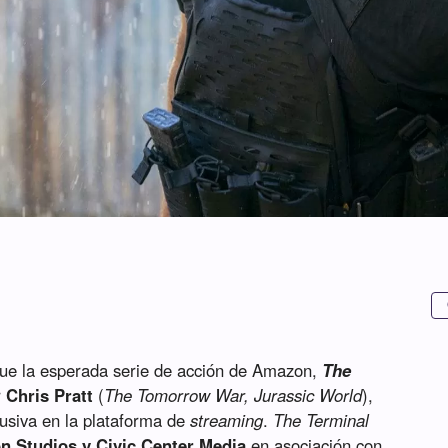
ue la esperada serie de acción de Amazon,
The
r
Chris Pratt
(
The Tomorrow War, Jurassic World
),
usiva en la plataforma de
streaming
.
The Terminal
 Studios y Civic Center Media
en asociación con