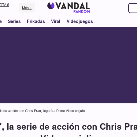
GTA 6
Más ↓
e
Series
Frikadas
Viral
Videojuegos
rie de acción con Chris Pratt, llegará a Prime Video en julio
', la serie de acción con Chris Pra