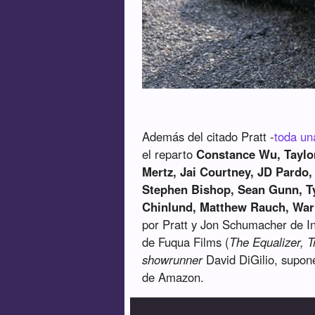
Además del citado Pratt -
toda un
el reparto
Constance Wu, Taylor
Mertz, Jai Courtney, JD Pardo
Stephen Bishop, Sean Gunn, Ty
Chinlund, Matthew Rauch, Warr
por Pratt y Jon Schumacher de In
de Fuqua Films (
The Equalizer, T
showrunner
David DiGilio, supon
de Amazon.