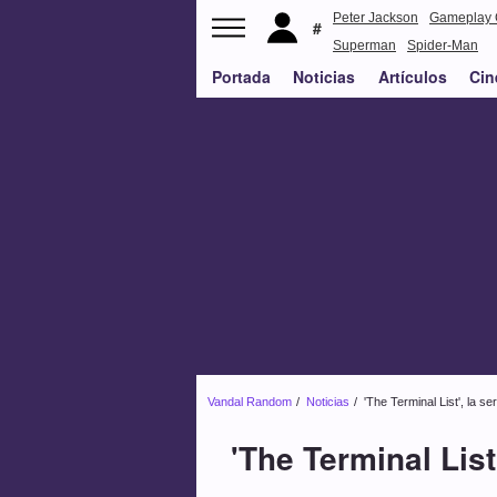
Peter Jackson
Gameplay 
Superman
Spider-Man
Portada
Noticias
Artículos
Cin
Vandal Random
Noticias
'The Terminal List', la se
'The Terminal List