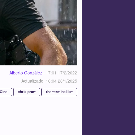
Alberto González
·
17:01 17/2/2022
Actualizado: 16:04 28/1/2025
Cine
chris pratt
the terminal list