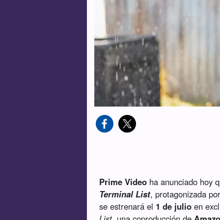
Prime Video
ha anunciado hoy q
Terminal List
, protagonizada po
se estrenará el
1 de julio
en excl
List
, una coproducción de
Amazon