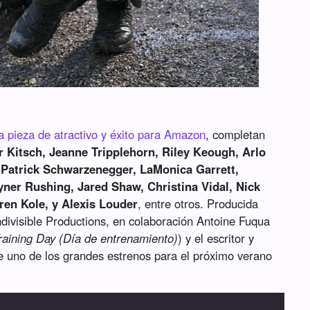
a pieza de atractivo y éxito para Amazon
, completan
 Kitsch, Jeanne Tripplehorn, Riley Keough, Arlo
, Patrick Schwarzenegger, LaMonica Garrett,
ner Rushing, Jared Shaw, Christina Vidal, Nick
en Kole, y Alexis Louder
, entre otros. Producida
divisible Productions, en colaboración Antoine Fuqua
raining Day (Día de entrenamiento)
) y el escritor y
e uno de los grandes estrenos para el próximo verano