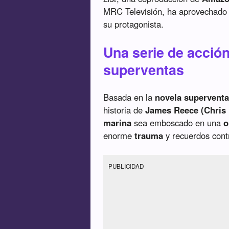
MRC Televisión, ha aprovechado 
su protagonista.
Una serie de acció
superventas
Basada en la
novela superventa
historia de
James Reece (Chris 
marina
sea emboscado en una
o
enorme
trauma
y recuerdos contr
PUBLICIDAD