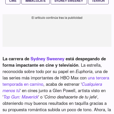
CINE
IMMACULATE
SYDNEY SWEENEY
TERROR
La carrera de
Sydney Sweeney
está despegando de
forma impactante en cine y televisión
. La estrella,
reconocida sobre todo por su papel en
Euphoria
, una de
las series más importantes de HBO Max con
una tercera
temporada en camino
, acaba de estrenar '
Cualquiera
menos tú
' en cines junto a Glen Powell, artista visto en
'
Top Gun: Maverick
' o '
Cómo deshacerte de tu jefe
',
obteniendo muy buenos resultados en taquilla gracias a
su propuesta romántica subida un poco de tono. Ahora, la