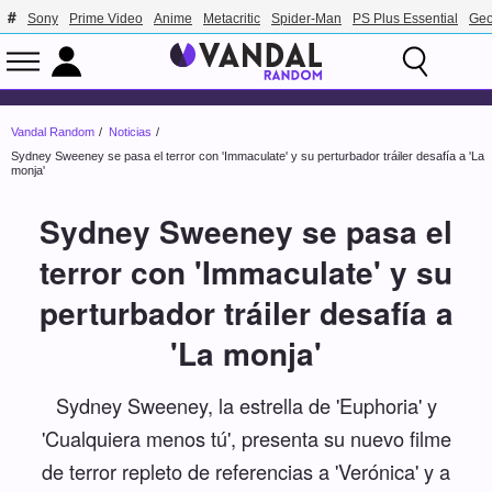
Sony
Prime Video
Anime
Metacritic
Spider-Man
PS Plus Essential
Geo
Vandal Random
Noticias
Sydney Sweeney se pasa el terror con 'Immaculate' y su perturbador tráiler desafía a 'La
monja'
Sydney Sweeney se pasa el
terror con 'Immaculate' y su
perturbador tráiler desafía a
'La monja'
Sydney Sweeney, la estrella de 'Euphoria' y
'Cualquiera menos tú', presenta su nuevo filme
de terror repleto de referencias a 'Verónica' y a