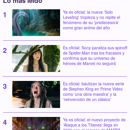
Lo más leído
Ya es oficial: la nueva 'Solo
Leveling' tropieza y no repite el
fenómeno de su 'predecesora'
como gran anime del año
Es oficial: Sony paraliza sus spinoff
de Spider-Man tras los fracasos y
confirma que su universo de
héroes de Marvel no seguirá
Es oficial: bautizan la nueva serie
de Stephen King en Prime Video
como 'una obra maestra' y la
'reinvención de un clásico'
Ya es oficial: el nuevo proyecto de
'Ataque a los Titanes' llega en
2026 con el regreso de MAPPA