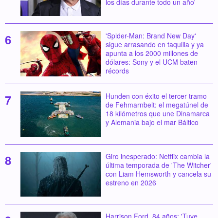
los días durante todo un año'
'Spider-Man: Brand New Day'
sigue arrasando en taquilla y ya
apunta a los 2000 millones de
dólares: Sony y el UCM baten
récords
Hunden con éxito el tercer tramo
de Fehmarnbelt: el megatúnel de
18 kilómetros que une Dinamarca
y Alemania bajo el mar Báltico
Giro inesperado: Netflix cambia la
última temporada de 'The Witcher'
con Liam Hemsworth y cancela su
estreno en 2026
Harrison Ford, 84 años: 'Tuve