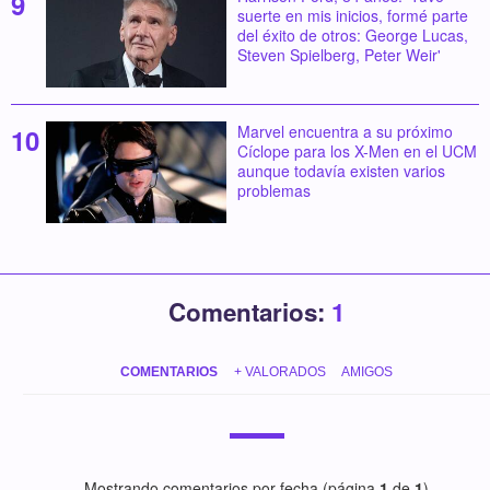
suerte en mis inicios, formé parte
del éxito de otros: George Lucas,
Steven Spielberg, Peter Weir'
Marvel encuentra a su próximo
Cíclope para los X-Men en el UCM
aunque todavía existen varios
problemas
Comentarios:
1
COMENTARIOS
+ VALORADOS
AMIGOS
Mostrando comentarios por fecha (página
1
de
1
)