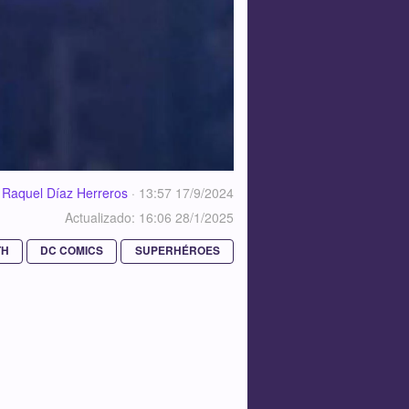
Raquel Díaz Herreros
·
13:57 17/9/2024
Actualizado: 16:06 28/1/2025
TH
DC COMICS
SUPERHÉROES