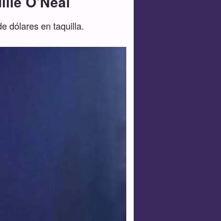
ille O'Neal
e dólares en taquilla.