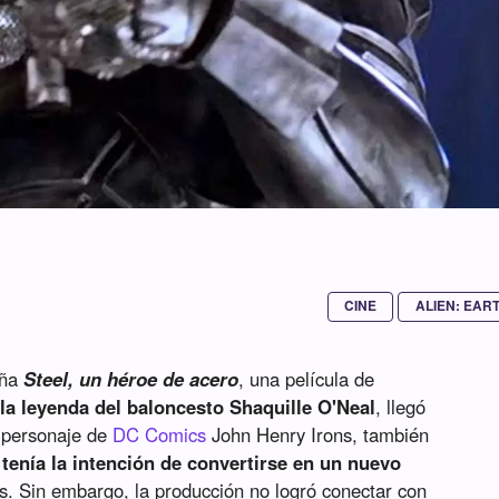
CINE
ALIEN: EAR
aña
Steel, un héroe de acero
, una película de
la leyenda del baloncesto Shaquille O'Neal
, llegó
l personaje de
DC Comics
John Henry Irons, también
a
tenía la intención de convertirse en un nuevo
s. Sin embargo, la producción no logró conectar con