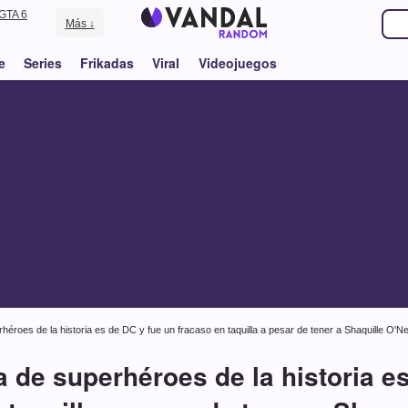
GTA 6
Más ↓
e
Series
Frikadas
Viral
Videojuegos
rhéroes de la historia es de DC y fue un fracaso en taquilla a pesar de tener a Shaquille O'Ne
a de superhéroes de la historia e