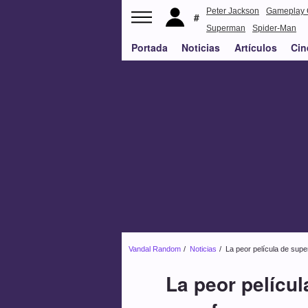
Peter Jackson
Gameplay 
Superman
Spider-Man
Portada
Noticias
Artículos
Cin
Vandal Random
Noticias
La peor película de supe
La peor películ