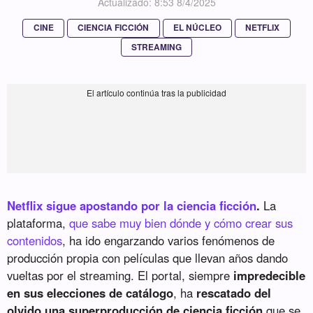
Actualizado: 8:53 8/4/2025
CINE
CIENCIA FICCIÓN
EL NÚCLEO
NETFLIX
STREAMING
Netflix sigue apostando por la ciencia ficción
.
La
plataforma,
que sabe muy bien dónde y cómo crear sus
contenidos
, ha ido engarzando varios fenómenos de
producción propia con películas que llevan años dando
vueltas por el streaming. El portal, siempre
impredecible
en sus elecciones de catálogo
, ha
rescatado del
olvido una superproducción de ciencia ficción
que se