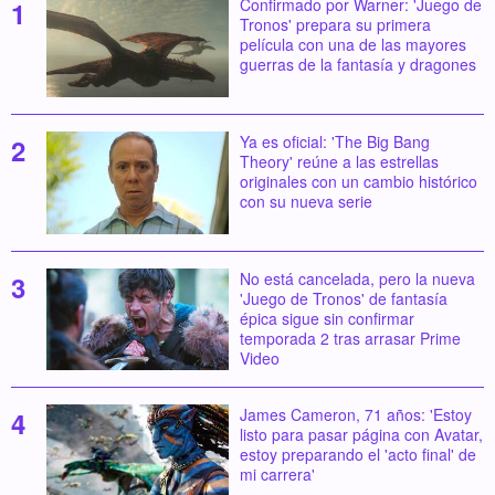
Confirmado por Warner: 'Juego de
Tronos' prepara su primera
película con una de las mayores
guerras de la fantasía y dragones
Ya es oficial: 'The Big Bang
Theory' reúne a las estrellas
originales con un cambio histórico
con su nueva serie
No está cancelada, pero la nueva
'Juego de Tronos' de fantasía
épica sigue sin confirmar
temporada 2 tras arrasar Prime
Video
James Cameron, 71 años: 'Estoy
listo para pasar página con Avatar,
estoy preparando el 'acto final' de
mi carrera'