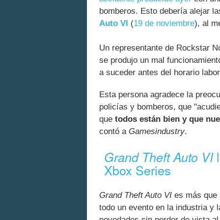
bomberos. Esto debería alejar l
Auto VI
(
19 de noviembre
), al 
Un representante de Rockstar No
se produjo un mal funcionamiento
a suceder antes del horario labo
Esta persona agradece la preocup
policías y bomberos, que "acudie
que
todos están bien y que nue
contó a
Gamesindustry
.
l
Grand Theft Auto VI
Xbox Series
Grand Theft Auto VI
es más que u
todo un evento en la industria y 
novedades sin perder de vista a