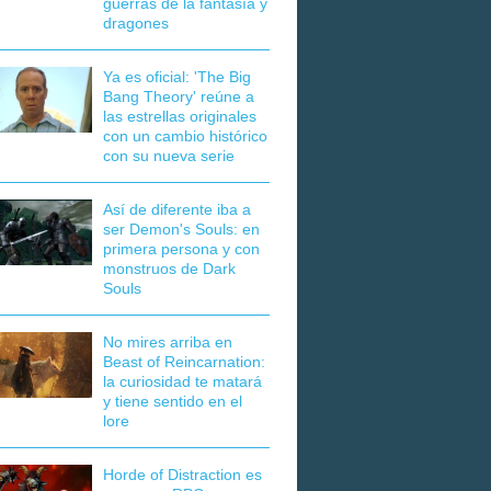
guerras de la fantasía y
dragones
Ya es oficial: 'The Big
Bang Theory' reúne a
las estrellas originales
con un cambio histórico
con su nueva serie
Así de diferente iba a
ser Demon's Souls: en
primera persona y con
monstruos de Dark
Souls
No mires arriba en
Beast of Reincarnation:
la curiosidad te matará
y tiene sentido en el
lore
Horde of Distraction es