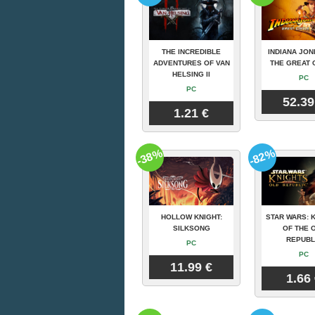
THE INCREDIBLE
INDIANA JON
ADVENTURES OF VAN
THE GREAT 
HELSING II
PC
PC
52.39
1.21 €
-38%
-82%
HOLLOW KNIGHT:
STAR WARS: 
SILKSONG
OF THE 
REPUBL
PC
PC
11.99 €
1.66