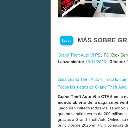
MÁS SOBRE GRA
Seguir
Grand Theft Auto VI
PS5
PC
Xbox Seri
Lanzamiento:
19/11/2026
·
Género:
Guía Grand Theft Auto 6: Todo lo que 
Todos los juegos de Grand Theft Auto
Grand Theft Auto VI o GTA 6 es la n
mundo abierto de la saga superven
luego han imitado todos los 'sandbox'
que ha vendido cerca de 200 millones 
gracias a Grand Theft Auto Online, su
principios de 2025 en PC y consolas d