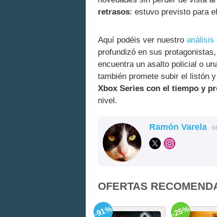
retrasos
: estuvo previsto para 
Aquí podéis ver nuestro
análisis
profundizó en sus protagonistas,
encuentra un asalto policial o u
también promete subir el listón 
Xbox Series con el tiempo y p
nivel.
Ramón Varela
R
OFERTAS RECOMEND
-91%
-25%