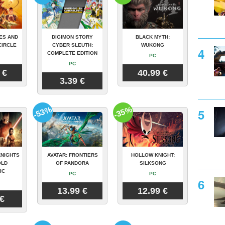
ES AND
DIGIMON STORY
BLACK MYTH:
CIRCLE
CYBER SLEUTH:
WUKONG
COMPLETE EDITION
PC
PC
 €
40.99 €
3.39 €
-53%
-35%
KNIGHTS
AVATAR: FRONTIERS
HOLLOW KNIGHT:
OLD
OF PANDORA
SILKSONG
IC
PC
PC
13.99 €
12.99 €
 €