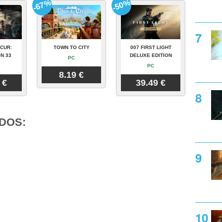
-67%
-50%
CUR:
TOWN TO CITY
007 FIRST LIGHT
N 33
DELUXE EDITION
PC
PC
8.19 €
 €
39.49 €
DOS: