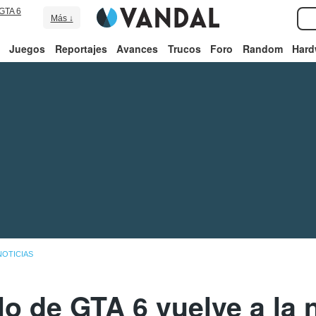
GTA 6
Más ↓
Juegos
Reportajes
Avances
Trucos
Foro
Random
Hard
NOTICIAS
lo de GTA 6 vuelve a la