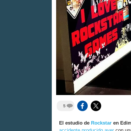
5
El estudio de
Rockstar
en Edim
accidente producido ayer
con una