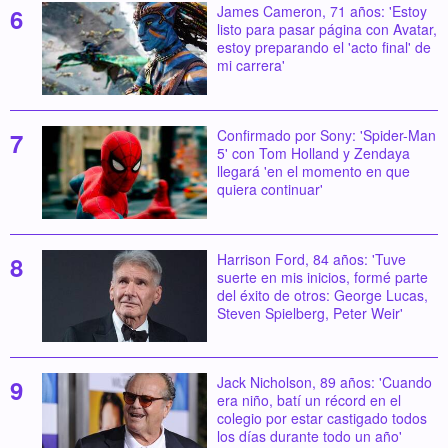
James Cameron, 71 años: 'Estoy
listo para pasar página con Avatar,
estoy preparando el 'acto final' de
mi carrera'
Confirmado por Sony: 'Spider-Man
5' con Tom Holland y Zendaya
llegará 'en el momento en que
quiera continuar'
Harrison Ford, 84 años: 'Tuve
suerte en mis inicios, formé parte
del éxito de otros: George Lucas,
Steven Spielberg, Peter Weir'
Jack Nicholson, 89 años: 'Cuando
era niño, batí un récord en el
colegio por estar castigado todos
los días durante todo un año'