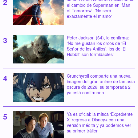
el cambio de Superman en 'Man
of Tomorrow': 'No será
exactamente el mismo'
Peter Jackson (64), lo confirma:
'No me gustan los orcos de 'El
Señor de los Anillos', los de 'El
Hobbit' son formidables'
Crunchyroll comparte una nueva
imagen del gran anime de fantasía
oscura de 2026: su temporada 2
ya está confirmada
Ya es oficial: la mítica 'Expediente
X' regresa a Disney+ con una
versión inédita y ya podemos ver
su primer tráiler