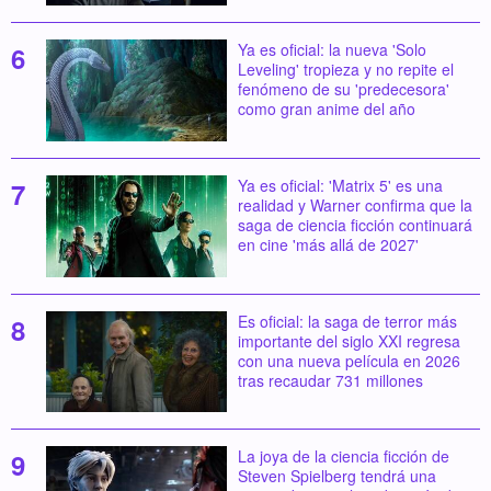
Ya es oficial: la nueva 'Solo
Leveling' tropieza y no repite el
fenómeno de su 'predecesora'
como gran anime del año
Ya es oficial: 'Matrix 5' es una
realidad y Warner confirma que la
saga de ciencia ficción continuará
en cine 'más allá de 2027'
Es oficial: la saga de terror más
importante del siglo XXI regresa
con una nueva película en 2026
tras recaudar 731 millones
La joya de la ciencia ficción de
Steven Spielberg tendrá una