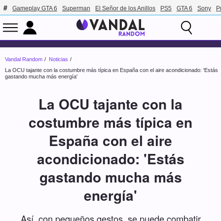
Gameplay GTA 6
Superman
El Señor de los Anillos
PS5
GTA 6
Sony
P
Vandal Random
Noticias
La OCU tajante con la costumbre más típica en España con el aire acondicionado: 'Estás
gastando mucha más energía'
La OCU tajante con la
costumbre más típica en
España con el aire
acondicionado: 'Estás
gastando mucha más
energía'
Así, con pequeños gestos, se puede combatir