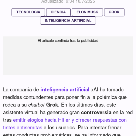
Actualizado: 9:34 18/7/2025
TECNOLOGIA
CIENCIA
ELON MUSK
GROK
INTELIGENCIA ARTIFICIAL
La compañía de
inteligencia artificial
xAI ha tomado
medidas contundentes para poner fin a la polémica que
rodea a su
chatbot
Grok
. En los últimos días, este
asistente virtual ha generado gran
controversia
en la red
tras
emitir elogios hacia Hitler y ofrecer respuestas con
tintes antisemitas
a los usuarios. Para intentar frenar
estas conductas problemáticas, se ha informado que