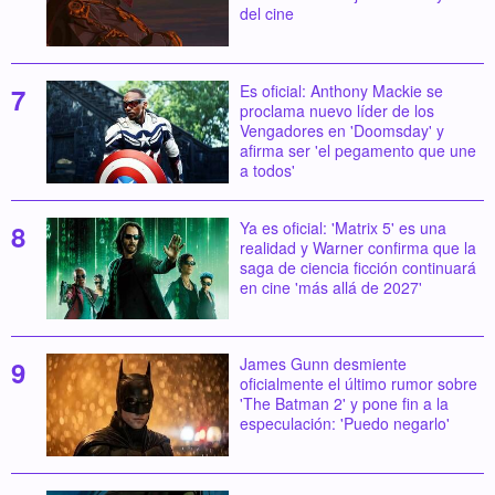
del cine
Es oficial: Anthony Mackie se
proclama nuevo líder de los
Vengadores en 'Doomsday' y
afirma ser 'el pegamento que une
a todos'
Ya es oficial: 'Matrix 5' es una
realidad y Warner confirma que la
saga de ciencia ficción continuará
en cine 'más allá de 2027'
James Gunn desmiente
oficialmente el último rumor sobre
'The Batman 2' y pone fin a la
especulación: 'Puedo negarlo'