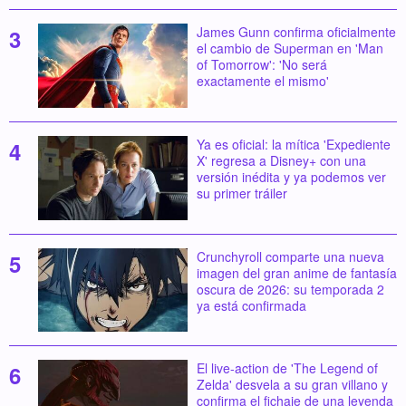
James Gunn confirma oficialmente
el cambio de Superman en 'Man
of Tomorrow': 'No será
exactamente el mismo'
Ya es oficial: la mítica 'Expediente
X' regresa a Disney+ con una
versión inédita y ya podemos ver
su primer tráiler
Crunchyroll comparte una nueva
imagen del gran anime de fantasía
oscura de 2026: su temporada 2
ya está confirmada
El live-action de 'The Legend of
Zelda' desvela a su gran villano y
confirma el fichaje de una leyenda