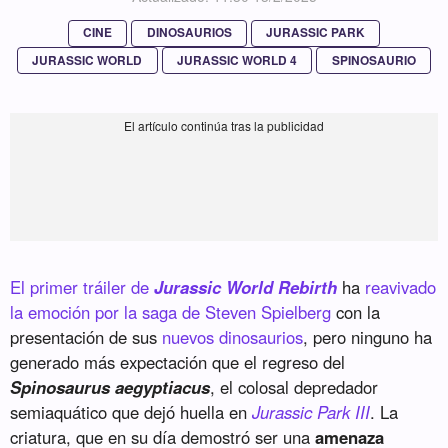
CINE
DINOSAURIOS
JURASSIC PARK
JURASSIC WORLD
JURASSIC WORLD 4
SPINOSAURIO
El primer tráiler de
Jurassic World Rebirth
ha
reavivado
la emoción por la saga de Steven Spielberg
con la
presentación de sus
nuevos dinosaurios
, pero ninguno ha
generado más expectación que el regreso del
Spinosaurus aegyptiacus
, el colosal depredador
semiaquático que dejó huella en
Jurassic Park III
. La
criatura, que en su día demostró ser una
amenaza