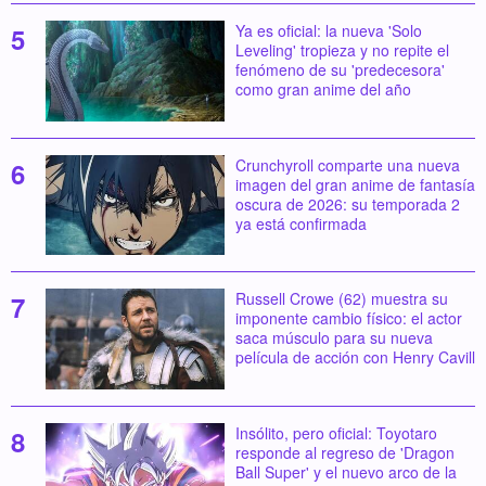
Ya es oficial: la nueva 'Solo
Leveling' tropieza y no repite el
fenómeno de su 'predecesora'
como gran anime del año
Crunchyroll comparte una nueva
imagen del gran anime de fantasía
oscura de 2026: su temporada 2
ya está confirmada
Russell Crowe (62) muestra su
imponente cambio físico: el actor
saca músculo para su nueva
película de acción con Henry Cavill
Insólito, pero oficial: Toyotaro
responde al regreso de 'Dragon
Ball Super' y el nuevo arco de la