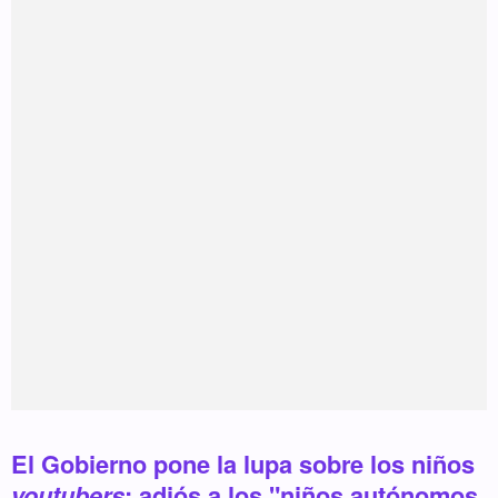
El Gobierno pone la lupa sobre los niños
youtubers
: adiós a los "niños autónomos