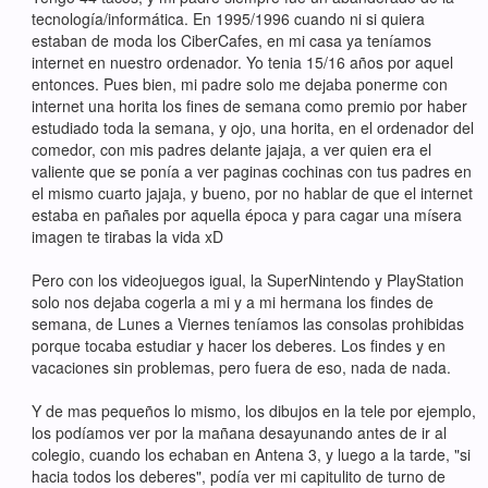
tecnología/informática. En 1995/1996 cuando ni si quiera
estaban de moda los CiberCafes, en mi casa ya teníamos
internet en nuestro ordenador. Yo tenia 15/16 años por aquel
entonces. Pues bien, mi padre solo me dejaba ponerme con
internet una horita los fines de semana como premio por haber
estudiado toda la semana, y ojo, una horita, en el ordenador del
comedor, con mis padres delante jajaja, a ver quien era el
valiente que se ponía a ver paginas cochinas con tus padres en
el mismo cuarto jajaja, y bueno, por no hablar de que el internet
estaba en pañales por aquella época y para cagar una mísera
imagen te tirabas la vida xD
Pero con los videojuegos igual, la SuperNintendo y PlayStation
solo nos dejaba cogerla a mi y a mi hermana los findes de
semana, de Lunes a Viernes teníamos las consolas prohibidas
porque tocaba estudiar y hacer los deberes. Los findes y en
vacaciones sin problemas, pero fuera de eso, nada de nada.
Y de mas pequeños lo mismo, los dibujos en la tele por ejemplo,
los podíamos ver por la mañana desayunando antes de ir al
colegio, cuando los echaban en Antena 3, y luego a la tarde, "si
hacia todos los deberes", podía ver mi capitulito de turno de