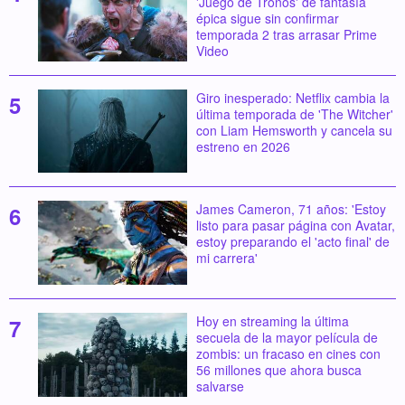
'Juego de Tronos' de fantasía
épica sigue sin confirmar
temporada 2 tras arrasar Prime
Video
Giro inesperado: Netflix cambia la
última temporada de 'The Witcher'
con Liam Hemsworth y cancela su
estreno en 2026
James Cameron, 71 años: 'Estoy
listo para pasar página con Avatar,
estoy preparando el 'acto final' de
mi carrera'
Hoy en streaming la última
secuela de la mayor película de
zombis: un fracaso en cines con
56 millones que ahora busca
salvarse