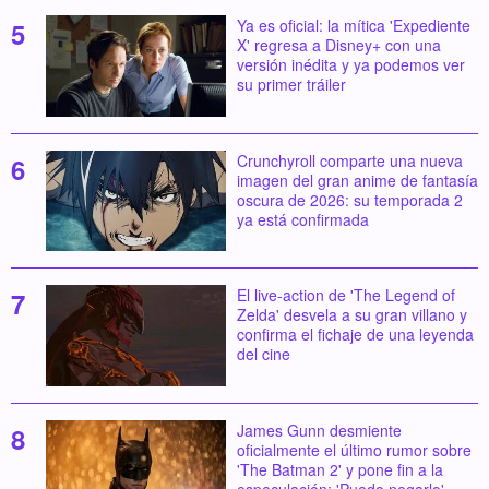
Ya es oficial: la mítica 'Expediente
X' regresa a Disney+ con una
versión inédita y ya podemos ver
su primer tráiler
Crunchyroll comparte una nueva
imagen del gran anime de fantasía
oscura de 2026: su temporada 2
ya está confirmada
El live-action de 'The Legend of
Zelda' desvela a su gran villano y
confirma el fichaje de una leyenda
del cine
James Gunn desmiente
oficialmente el último rumor sobre
'The Batman 2' y pone fin a la
especulación: 'Puedo negarlo'