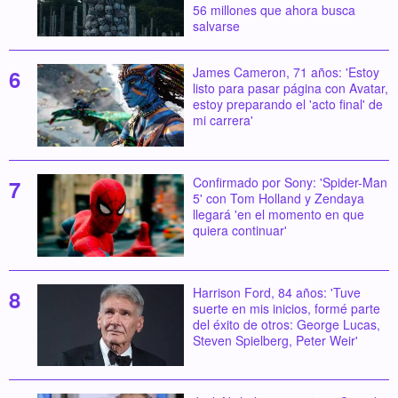
56 millones que ahora busca
salvarse
James Cameron, 71 años: 'Estoy
listo para pasar página con Avatar,
estoy preparando el 'acto final' de
mi carrera'
Confirmado por Sony: 'Spider-Man
5' con Tom Holland y Zendaya
llegará 'en el momento en que
quiera continuar'
Harrison Ford, 84 años: 'Tuve
suerte en mis inicios, formé parte
del éxito de otros: George Lucas,
Steven Spielberg, Peter Weir'