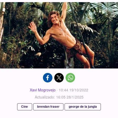
Xavi Mogrovejo
·
10:44 19/10/2022
Actualizado: 16:05 28/1/2025
Cine
brendan fraser
george de la jungla