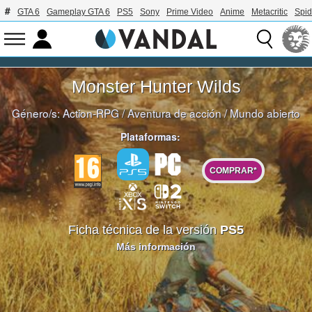
GTA 6
Gameplay GTA 6
PS5
Sony
Prime Video
Anime
Metacritic
Spi
Monster Hunter Wilds
Género/s:
Action-RPG
/
Aventura de acción
/
Mundo abierto
Plataformas:
COMPRAR*
Ficha técnica de la versión
PS5
Más información