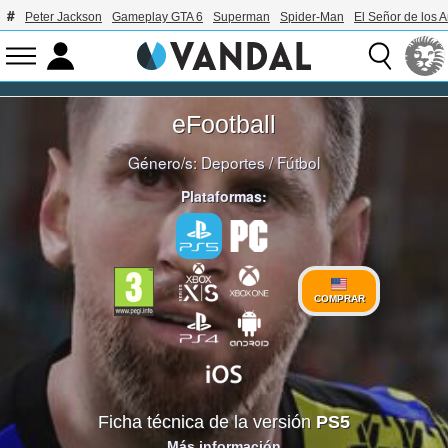
Peter Jackson
Gameplay GTA 6
Superman
Spider-Man
El Señor de los A
eFootball
Género/s:
Deportes
/
Fútbol
Plataformas:
COMPRAR
Ficha técnica de la versión
PS5
Más información