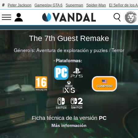
Peter Jackson
Gameplay GTA 6
Superman
Spider-Man
El Señor de los A
The 7th Guest Remake
Género/s:
Aventura de exploración y puzles
/
Terror
Plataformas:
COMPRAR
Ficha técnica de la versión
PC
Más información