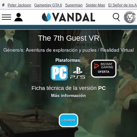
Peter Jackson
Gameplay GTA 6
Superman
Spider-Man
El Señor de los A
The 7th Guest VR
Género/s:
Aventura de exploración y puzles
/
Realidad Virtual
Plataformas:
OFERTA
Ficha técnica de la versión
PC
Más información
LOGROS