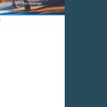
los rankings.
S