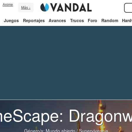
Anime
Más ↓
Juegos
Reportajes
Avances
Trucos
Foro
Random
Hard
eScape: Dragonw
Género/s:
Mundo abierto
/
Supervivencia