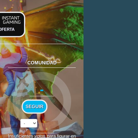
OFERTA
COMUNIDAD
-
SEGUIR
Insuficientes votos para figurar en
Sin votos