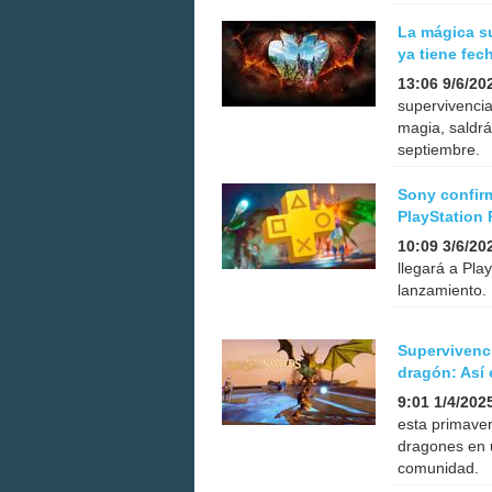
La mágica s
ya tiene fec
13:06 9/6/20
supervivenci
magia, saldr
septiembre.
Sony confirm
PlayStation 
10:09 3/6/20
llegará a Pla
lanzamiento.
Supervivenci
dragón: Así
9:01 1/4/202
esta primaver
dragones en u
comunidad.