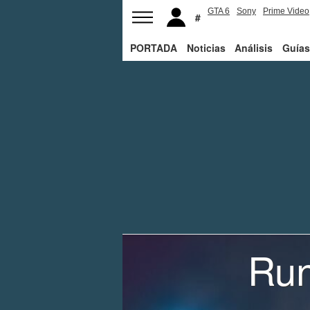
GTA 6
Sony
Prime Video
PORTADA
Noticias
Análisis
Guías
Run