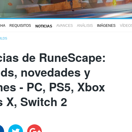
CHA
REQUISITOS
AVANCES
ANÁLISIS
IMÁGENES
VÍDEO
NOTICIAS
ILDS
icias de RuneScape:
ds, novedades y
nes - PC, PS5, Xbox
s X, Switch 2