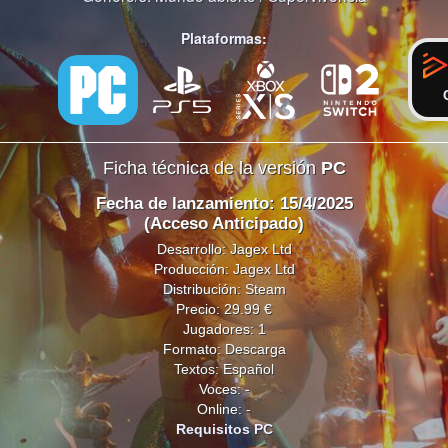
Plataformas:
Ficha técnica de la versión
PC
Fecha de lanzamiento: 15/4/2025
(Acceso Anticipado)
Desarrollo: Jagex Ltd
Producción: Jagex Ltd
Distribución: Steam
Precio: 29.99 €
Jugadores: 1
Formato: Descarga
Textos: Español
Voces: -
Online: -
Requisitos PC