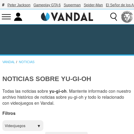
Peter Jackson
Gameplay GTA 6
Superman
Spider-Man
El Señor de los A
VANDAL
NOTICIAS
NOTICIAS SOBRE YU-GI-OH
Todas las noticias sobre
yu-gi-oh
. Mantente informado con nuestro
archivo histórico de noticias sobre yu-gi-oh y todo lo relacionado
con videojuegos en Vandal.
Filtros
Videojuegos