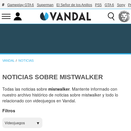
Gameplay GTA 6
Superman
El Señor de los Anillos
PS5
GTA 6
Sony
P
VANDAL
NOTICIAS
NOTICIAS SOBRE MISTWALKER
Todas las noticias sobre
mistwalker
. Mantente informado con
nuestro archivo histórico de noticias sobre mistwalker y todo lo
relacionado con videojuegos en Vandal.
Filtros
Videojuegos