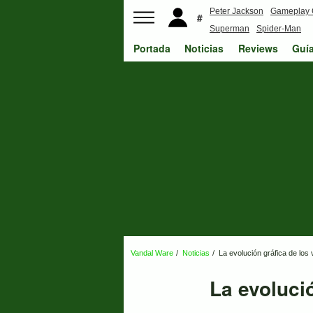
Peter Jackson
Gameplay 
Superman
Spider-Man
Portada
Noticias
Reviews
Guí
Vandal Ware
Noticias
La evolución gráfica de los
La evoluci