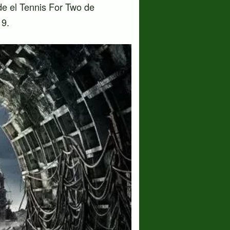
de el Tennis For Two de
19.