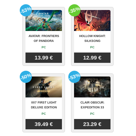
-53%
-35%
AVATAR: FRONTIERS
HOLLOW KNIGHT:
OF PANDORA
SILKSONG
PC
PC
13.99 €
12.99 €
-50%
-53%
007 FIRST LIGHT
CLAIR OBSCUR:
DELUXE EDITION
EXPEDITION 33
PC
PC
39.49 €
23.29 €