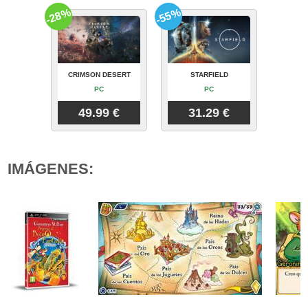
-28%
-55%
CRIMSON DESERT
STARFIELD
PC
PC
49.99 €
31.29 €
IMÁGENES: