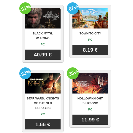
-31%
-67%
BLACK MYTH:
TOWN TO CITY
WUKONG
PC
PC
8.19 €
40.99 €
-82%
-38%
STAR WARS: KNIGHTS
HOLLOW KNIGHT:
OF THE OLD
SILKSONG
REPUBLIC
PC
PC
11.99 €
1.66 €