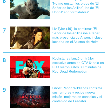
'No me gustan los orcos de 'El
Señor de los Anillos', los de 'El
Hobbit' son formidables'
Liv Tyler (49), lo confirma: 'El
Señor de los Anillos iba a tener
más presencia de Arwen, incluso
luchaba en el Abismo de Helm'
Rockstar ya lanzó un tráiler
exclusivo antes de GTA 6: solo en
FOX vieron estos 30 minutos de
Red Dead Redemption
Ghost Recon Wildlands confirma
sus rumores y recibe nueva
misión, mejoras en consolas y el
contenido de Predator