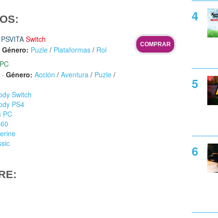
OS:
PSVITA
Switch
COMPRAR
·
Género:
Puzle
/
Plataformas
/
Rol
PC
·
Género:
Acción
/
Aventura
/
Puzle
/
Body Switch
Body PS4
c PC
360
erine
ssic
RE: