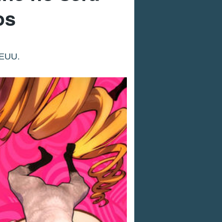
os
EEUU.