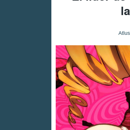
l
Atlus