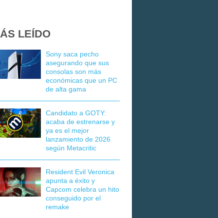
ÁS LEÍDO
Sony saca pecho
asegurando que sus
consolas son más
económicas que un PC
de alta gama
Candidato a GOTY:
acaba de estrenarse y
ya es el mejor
lanzamiento de 2026
según Metacritic
Resident Evil Veronica
apunta a éxito y
Capcom celebra un hito
conseguido por el
remake