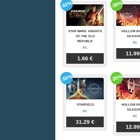
-82%
-38%
STAR WARS: KNIGHTS
HOLLOW KN
OF THE OLD
SILKSO
REPUBLIC
PC
PC
11.99
1.66 €
-55%
-35%
STARFIELD
HOLLOW KN
SILKSO
PC
PC
31.29 €
12.99