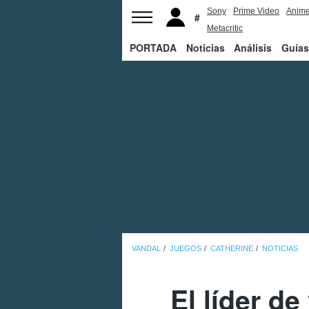
Sony
Prime Video
Anim
Metacritic
PORTADA
Noticias
Análisis
Guías
VANDAL
JUEGOS
CATHERINE
NOTICIAS
El líder d