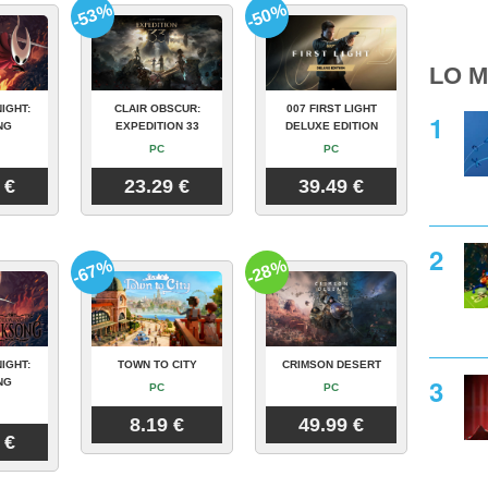
-53%
-50%
LO M
IGHT:
CLAIR OBSCUR:
007 FIRST LIGHT
NG
EXPEDITION 33
DELUXE EDITION
PC
PC
 €
23.29 €
39.49 €
-67%
-28%
IGHT:
TOWN TO CITY
CRIMSON DESERT
NG
PC
PC
8.19 €
49.99 €
 €