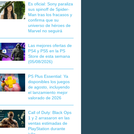
Es oficial: Sony paraliza
sus spinoff de Spider-
Man tras los fracasos y
confirma que su
universo de héroes de
Marvel no seguirá
Las mejores ofertas de
PS4 y PS5 en la PS
Store de esta semana
(05/08/2026)
PS Plus Essential: Ya
disponibles los juegos
de agosto, incluyendo
el lanzamiento mejor
valorado de 2026
Call of Duty: Black Ops
1 y 2 arrasaron en las
ventas estimadas de
PlayStation durante