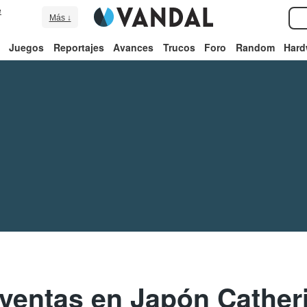
e
Más ↓
Juegos
Reportajes
Avances
Trucos
Foro
Random
Hard
e ventas en Japón Cather