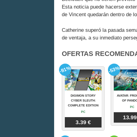
Esta noticia puede hacerse exten
de Vincent quedarán dentro de los
Catherine superó la pasada sem
de ventaja, a su inmediato perse
OFERTAS RECOMEND
-91%
-53%
DIGIMON STORY
AVATAR: FRO
CYBER SLEUTH:
OF PAND
COMPLETE EDITION
PC
PC
13.99
3.39 €