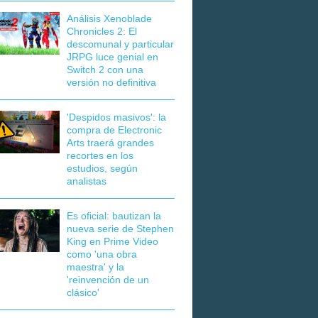
Análisis Xenoblade
Chronicles 2: El
descomunal y particular
JRPG luce genial en
Switch 2 con una
versión no definitiva
'Despidos masivos': la
compra de Electronic
Arts traerá grandes
recortes en los
estudios, según
analistas
Es oficial: bautizan la
nueva serie de Stephen
King en Prime Video
como 'una obra
maestra' y la
'reinvención de un
clásico'