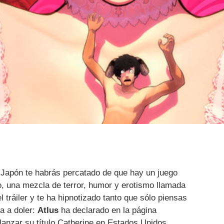
n Japón te habrás percatado de que hay un juego
o, una mezcla de terror, humor y erotismo llamada
el tráiler y te ha hipnotizado tanto que sólo piensas
va a doler:
Atlus
ha declarado en la página
lanzar su título Catherine en Estados Unidos.