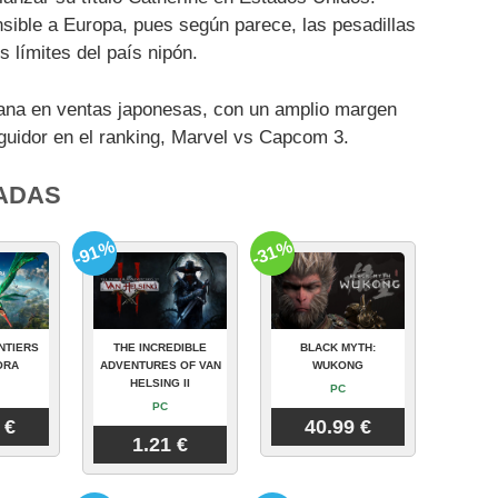
sible a Europa, pues según parece, las pesadillas
 límites del país nipón.
ana en ventas japonesas, con un amplio margen
guidor en el ranking, Marvel vs Capcom 3.
ADAS
-91%
-31%
NTIERS
THE INCREDIBLE
BLACK MYTH:
ORA
ADVENTURES OF VAN
WUKONG
HELSING II
PC
PC
 €
40.99 €
1.21 €