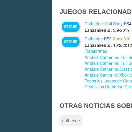
JUEGOS RELACIONAD
Catherine: Full Body
PS4
SEGUIR
Lanzamiento:
3/9/2019
Catherine
PS3
Xbox 360
SEGUIR
Lanzamiento:
10/2/2012
Plataformas
Análisis Catherine: Full 
Análisis Catherine: Full 
Análisis Catherine Classi
Análisis Catherine Xbox 
Todos los juegos de Cath
Requisitos Catherine Cla
OTRAS NOTICIAS SOB
catherine