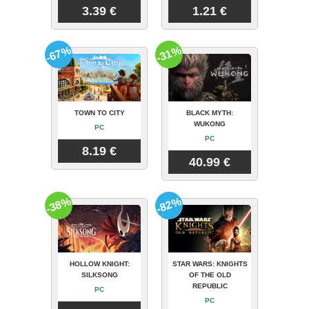
3.39 €
1.21 €
-67%
-31%
TOWN TO CITY
BLACK MYTH:
WUKONG
PC
PC
8.19 €
40.99 €
-38%
-82%
HOLLOW KNIGHT:
STAR WARS: KNIGHTS
SILKSONG
OF THE OLD
REPUBLIC
PC
PC