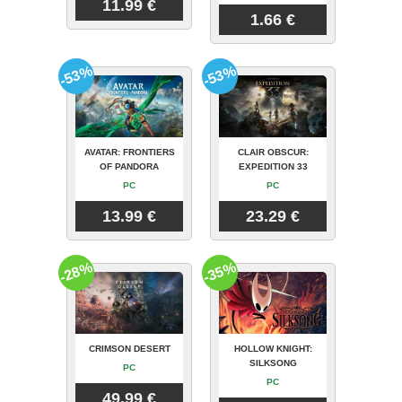
11.99 €
1.66 €
-53%
-53%
AVATAR: FRONTIERS
CLAIR OBSCUR:
OF PANDORA
EXPEDITION 33
PC
PC
13.99 €
23.29 €
-28%
-35%
CRIMSON DESERT
HOLLOW KNIGHT:
SILKSONG
PC
PC
49.99 €