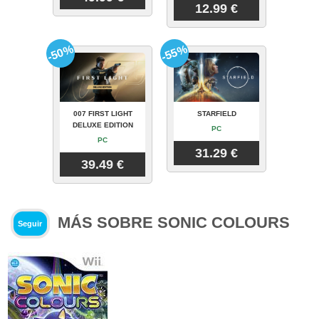
12.99 €
-50%
-55%
007 FIRST LIGHT
STARFIELD
DELUXE EDITION
PC
PC
31.29 €
39.49 €
MÁS SOBRE SONIC COLOURS
Seguir