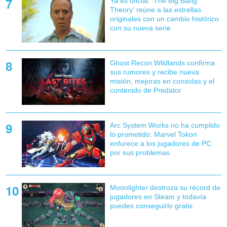
Ya es oficial: 'The Big Bang
Theory' reúne a las estrellas
originales con un cambio histórico
con su nueva serie
Ghost Recon Wildlands confirma
sus rumores y recibe nueva
misión, mejoras en consolas y el
contenido de Predator
Arc System Works no ha cumplido
lo prometido: Marvel Tokon
enfurece a los jugadores de PC
por sus problemas
Moonlighter destroza su récord de
jugadores en Steam y todavía
puedes conseguirlo gratis