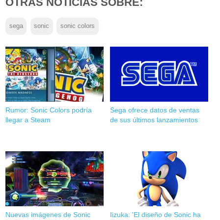
OTRAS NOTICIAS SOBRE:
sega
sonic
sonic colors
Rumor: Sonic Colors podría
Sega ofrece datos de ventas
llegar a Steam
de sus últimos lanzamientos
Nuevas imágenes de Sonic
Iizuka: 'El diseño de Sonic ha