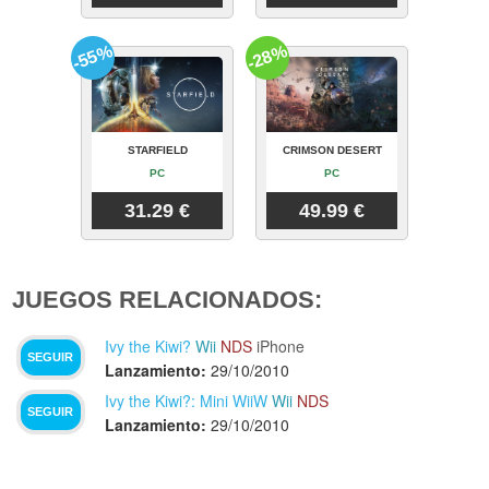
-55%
-28%
STARFIELD
CRIMSON DESERT
PC
PC
31.29 €
49.99 €
JUEGOS RELACIONADOS:
Ivy the Kiwi?
Wii
NDS
iPhone
SEGUIR
Lanzamiento:
29/10/2010
Ivy the Kiwi?: Mini WiiW
Wii
NDS
SEGUIR
Lanzamiento:
29/10/2010