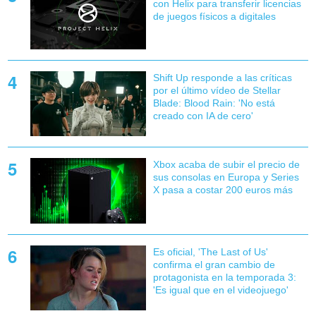
con Helix para transferir licencias
de juegos físicos a digitales
Shift Up responde a las críticas
por el último vídeo de Stellar
Blade: Blood Rain: 'No está
creado con IA de cero'
Xbox acaba de subir el precio de
sus consolas en Europa y Series
X pasa a costar 200 euros más
Es oficial, 'The Last of Us'
confirma el gran cambio de
protagonista en la temporada 3:
'Es igual que en el videojuego'