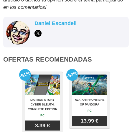
en los comentarios!
Daniel Escandell
OFERTAS RECOMENDADAS
-91%
-53%
DIGIMON STORY
AVATAR: FRONTIERS
CYBER SLEUTH:
OF PANDORA
COMPLETE EDITION
PC
PC
13.99 €
3.39 €