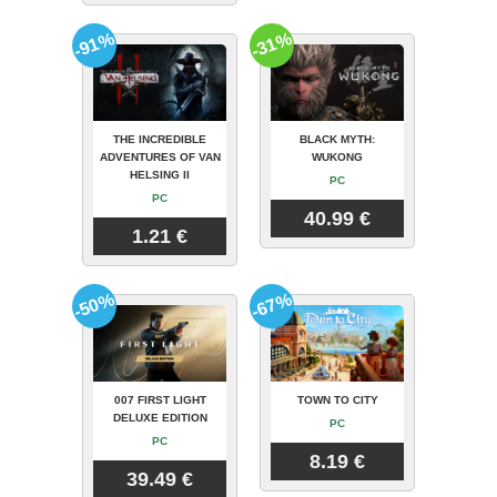
-91%
-31%
THE INCREDIBLE
BLACK MYTH:
ADVENTURES OF VAN
WUKONG
HELSING II
PC
PC
40.99 €
1.21 €
-50%
-67%
007 FIRST LIGHT
TOWN TO CITY
DELUXE EDITION
PC
PC
8.19 €
39.49 €