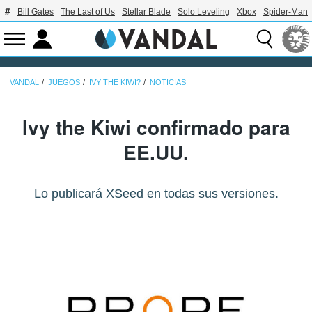
Bill Gates
The Last of Us
Stellar Blade
Solo Leveling
Xbox
Spider-Man
VANDAL
JUEGOS
IVY THE KIWI?
NOTICIAS
Ivy the Kiwi confirmado para
EE.UU.
Lo publicará XSeed en todas sus versiones.