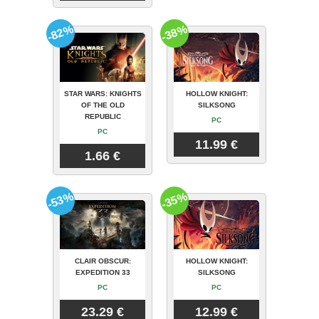
-82%
-38%
STAR WARS: KNIGHTS
HOLLOW KNIGHT:
OF THE OLD
SILKSONG
REPUBLIC
PC
PC
11.99 €
1.66 €
-53%
-35%
CLAIR OBSCUR:
HOLLOW KNIGHT:
EXPEDITION 33
SILKSONG
PC
PC
23.29 €
12.99 €