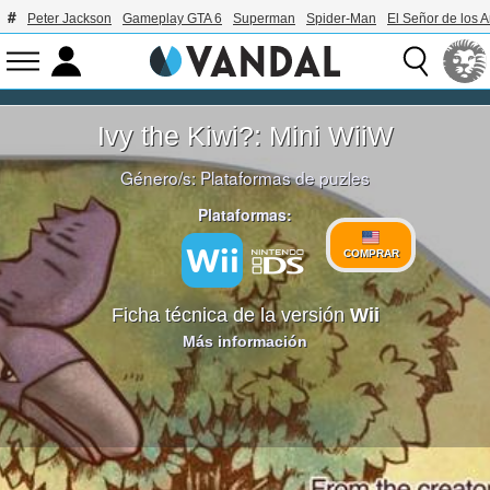
Peter Jackson
Gameplay GTA 6
Superman
Spider-Man
El Señor de los A
Ivy the Kiwi?: Mini WiiW
Género/s:
Plataformas de puzles
Plataformas:
COMPRAR
Ficha técnica de la versión
Wii
Más información