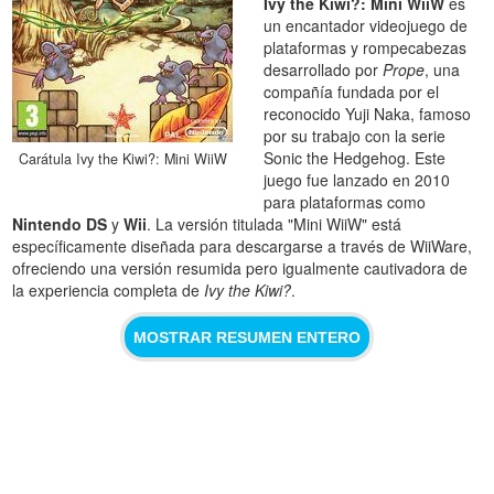
Ivy the Kiwi?: Mini WiiW
es
un encantador videojuego de
plataformas y rompecabezas
desarrollado por
Prope
, una
compañía fundada por el
reconocido Yuji Naka, famoso
por su trabajo con la serie
Sonic the Hedgehog. Este
Carátula Ivy the Kiwi?: Mini WiiW
juego fue lanzado en 2010
para plataformas como
Nintendo DS
y
Wii
. La versión titulada "Mini WiiW" está
específicamente diseñada para descargarse a través de WiiWare,
ofreciendo una versión resumida pero igualmente cautivadora de
la experiencia completa de
Ivy the Kiwi?
.
MOSTRAR RESUMEN ENTERO