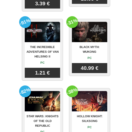
3.39 €
-91%
-31%
THE INCREDIBLE
BLACK MYTH:
ADVENTURES OF VAN
WUKONG
HELSING II
PC
PC
40.99 €
1.21 €
-82%
-38%
STAR WARS: KNIGHTS
HOLLOW KNIGHT:
OF THE OLD
SILKSONG
REPUBLIC
PC
PC