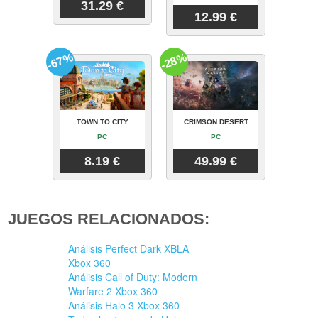
31.29 €
12.99 €
-67%
-28%
TOWN TO CITY
CRIMSON DESERT
PC
PC
8.19 €
49.99 €
JUEGOS RELACIONADOS:
Análisis Perfect Dark XBLA
Xbox 360
Análisis Call of Duty: Modern
Warfare 2 Xbox 360
Análisis Halo 3 Xbox 360