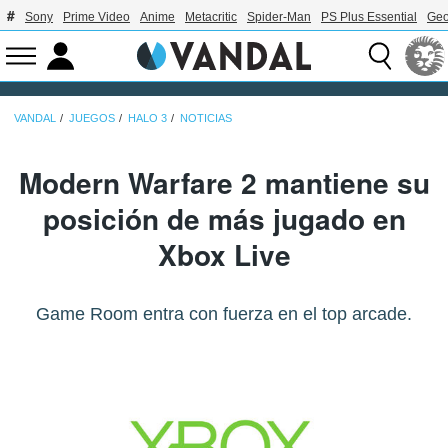
Sony
Prime Video
Anime
Metacritic
Spider-Man
PS Plus Essential
Geo
VANDAL
JUEGOS
HALO 3
NOTICIAS
Modern Warfare 2 mantiene su
posición de más jugado en
Xbox Live
Game Room entra con fuerza en el top arcade.