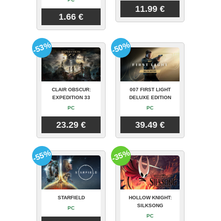
11.99 €
1.66 €
-53%
-50%
CLAIR OBSCUR:
007 FIRST LIGHT
EXPEDITION 33
DELUXE EDITION
PC
PC
23.29 €
39.49 €
-55%
-35%
STARFIELD
HOLLOW KNIGHT:
SILKSONG
PC
PC