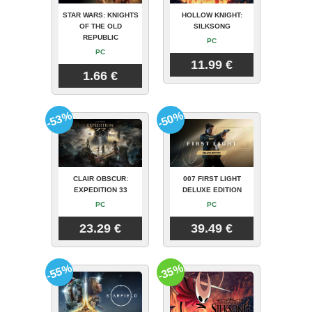
STAR WARS: KNIGHTS
HOLLOW KNIGHT:
OF THE OLD
SILKSONG
REPUBLIC
PC
PC
11.99 €
1.66 €
-53%
-50%
CLAIR OBSCUR:
007 FIRST LIGHT
EXPEDITION 33
DELUXE EDITION
PC
PC
23.29 €
39.49 €
-55%
-35%