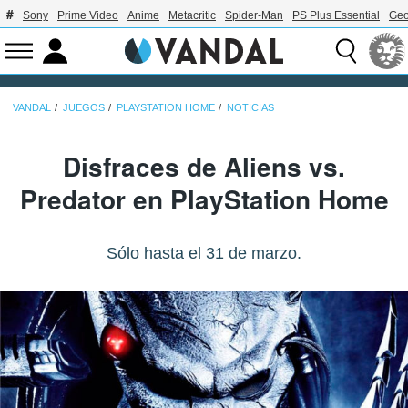
Sony
Prime Video
Anime
Metacritic
Spider-Man
PS Plus Essential
Geo
VANDAL
JUEGOS
PLAYSTATION HOME
NOTICIAS
Disfraces de Aliens vs.
Predator en PlayStation Home
Sólo hasta el 31 de marzo.