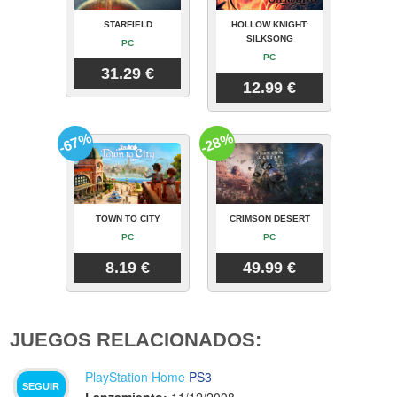
STARFIELD
HOLLOW KNIGHT:
SILKSONG
PC
PC
31.29 €
12.99 €
-67%
-28%
TOWN TO CITY
CRIMSON DESERT
PC
PC
8.19 €
49.99 €
JUEGOS RELACIONADOS:
PlayStation Home
PS3
SEGUIR
Lanzamiento:
11/12/2008