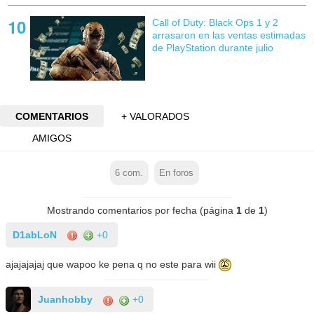
Call of Duty: Black Ops 1 y 2
arrasaron en las ventas estimadas
de PlayStation durante julio
COMENTARIOS
+ VALORADOS
AMIGOS
6
com.
En foros
Mostrando comentarios por fecha (página
1
de
1
)
D1abLoN
+0
ajajajajaj que wapoo ke pena q no este para wii
Juanhobby
+0