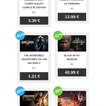
CYBER SLEUTH:
OF PANDORA
COMPLETE EDITION
PC
PC
13.99 €
3.39 €
-91%
-31%
THE INCREDIBLE
BLACK MYTH:
ADVENTURES OF VAN
WUKONG
HELSING II
PC
PC
40.99 €
1.21 €
-82%
-38%