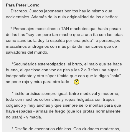
Para Peter Lorre:
Discrepo. Juegos japoneses bonitos hay lo mismo que
occidentales. Además de la nula originalidad de los diseños:
* Personajes masculinos o TAN machotes que hasta pasan
de las tías "soy tan pero tan macho que a una tía con las tetas
como sandías la doy la espalda por una pelea": ó personajes
masculinos andróginos con más pinta de maricones que de
salvadores del mundo.
*Secundarios estereotipados: el bruto, el malo que se hace
bueno, el gracioso con voz de pito y las 2 o 3 tías una súper
independiente y otra súper tímida que con que la digas "hola"
se pone roja y mira para otro lado...
* Estilo artístico siempre igual. Entre medieval y moderno,
todo con muchos colorinches y ropas holgadas con trapos
colgando y muy anchas y que siempre se lo montan para que
haya espadas - armas de fuego (que los protas normalmente
no usan) - y magia.
* Diseño de escenarios clónicos. Con ciudades modernas,