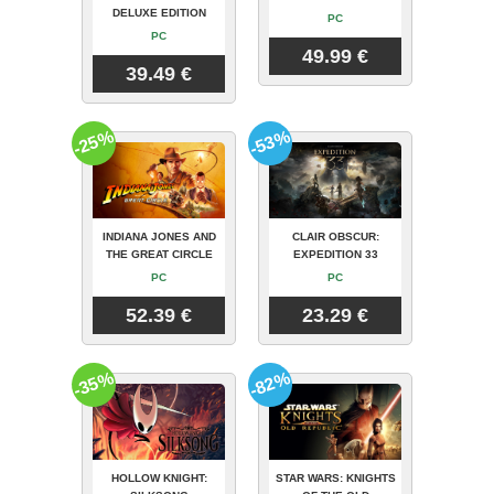
DELUXE EDITION
PC
PC
49.99 €
39.49 €
-25%
-53%
INDIANA JONES AND
CLAIR OBSCUR:
THE GREAT CIRCLE
EXPEDITION 33
PC
PC
52.39 €
23.29 €
-35%
-82%
HOLLOW KNIGHT:
STAR WARS: KNIGHTS