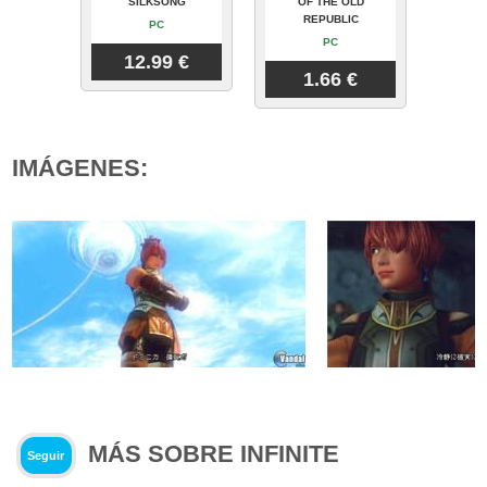
SILKSONG
OF THE OLD
REPUBLIC
PC
PC
12.99 €
1.66 €
IMÁGENES:
MÁS SOBRE INFINITE
Seguir