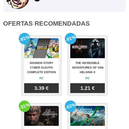
OFERTAS RECOMENDADAS
-91%
-91%
DIGIMON STORY
THE INCREDIBLE
CYBER SLEUTH:
ADVENTURES OF VAN
COMPLETE EDITION
HELSING II
PC
PC
3.39 €
1.21 €
-31%
-53%