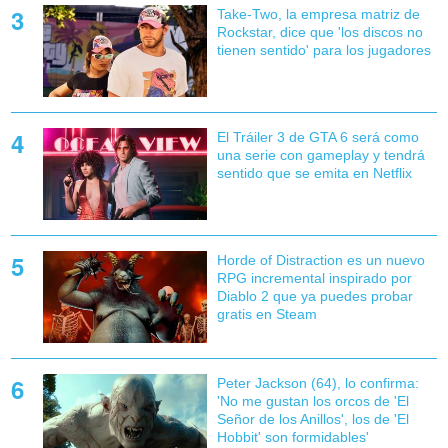
Take-Two, la empresa matriz de
Rockstar, dice que 'los discos no
tienen sentido' para los jugadores
El Tráiler 3 de GTA 6 será como
una serie con gameplay y tendrá
sentido que se emita en Netflix
Horde of Distraction es un nuevo
RPG incremental inspirado por
Diablo 2 que ya puedes probar
gratis en Steam
Peter Jackson (64), lo confirma:
'No me gustan los orcos de 'El
Señor de los Anillos', los de 'El
Hobbit' son formidables'