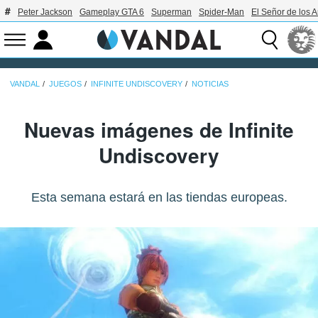
Peter Jackson
Gameplay GTA 6
Superman
Spider-Man
El Señor de los A
VANDAL
JUEGOS
INFINITE UNDISCOVERY
NOTICIAS
Nuevas imágenes de Infinite
Undiscovery
Esta semana estará en las tiendas europeas.