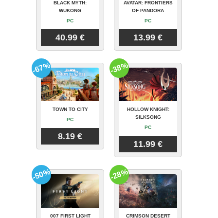
BLACK MYTH:
AVATAR: FRONTIERS
WUKONG
OF PANDORA
PC
PC
40.99 €
13.99 €
-67%
-38%
TOWN TO CITY
HOLLOW KNIGHT:
SILKSONG
PC
PC
8.19 €
11.99 €
-50%
-28%
007 FIRST LIGHT
CRIMSON DESERT