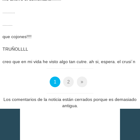
..........
........
que cojones!!!!
TRUÑOLLLL
creo que en mi vida he visto algo tan cutre. ah si, espera. el crusi´n
1
2
»
Los comentarios de la noticia están cerrados porque es demasiado
antigua.