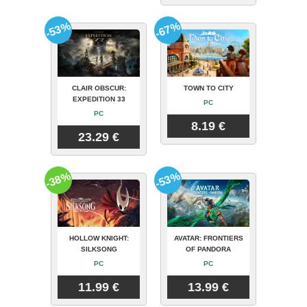
-53%
-67%
CLAIR OBSCUR:
TOWN TO CITY
EXPEDITION 33
PC
PC
8.19 €
23.29 €
-38%
-53%
HOLLOW KNIGHT:
AVATAR: FRONTIERS
SILKSONG
OF PANDORA
PC
PC
11.99 €
13.99 €