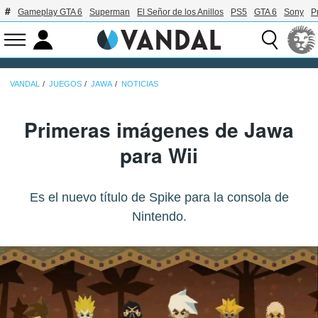
Gameplay GTA 6
Superman
El Señor de los Anillos
PS5
GTA 6
Sony
P
VANDAL
JUEGOS
JAWA
NOTICIAS
Primeras imágenes de Jawa
para Wii
Es el nuevo título de Spike para la consola de
Nintendo.