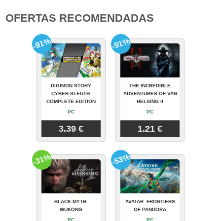
OFERTAS RECOMENDADAS
-91%
-91%
DIGIMON STORY
THE INCREDIBLE
CYBER SLEUTH:
ADVENTURES OF VAN
COMPLETE EDITION
HELSING II
PC
PC
3.39 €
1.21 €
-31%
-53%
BLACK MYTH:
AVATAR: FRONTIERS
WUKONG
OF PANDORA
PC
PC