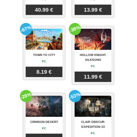
40.99 €
13.99 €
-67%
-38%
TOWN TO CITY
HOLLOW KNIGHT:
SILKSONG
PC
PC
8.19 €
11.99 €
-28%
-53%
CRIMSON DESERT
CLAIR OBSCUR:
EXPEDITION 33
PC
PC