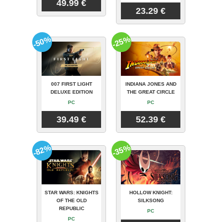
49.99 €
23.29 €
-50%
-25%
007 FIRST LIGHT
INDIANA JONES AND
DELUXE EDITION
THE GREAT CIRCLE
PC
PC
39.49 €
52.39 €
-82%
-35%
STAR WARS: KNIGHTS
HOLLOW KNIGHT:
OF THE OLD
SILKSONG
REPUBLIC
PC
PC