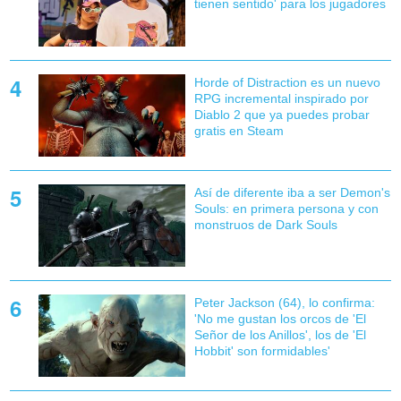
tienen sentido' para los jugadores
Horde of Distraction es un nuevo
RPG incremental inspirado por
Diablo 2 que ya puedes probar
gratis en Steam
Así de diferente iba a ser Demon's
Souls: en primera persona y con
monstruos de Dark Souls
Peter Jackson (64), lo confirma:
'No me gustan los orcos de 'El
Señor de los Anillos', los de 'El
Hobbit' son formidables'