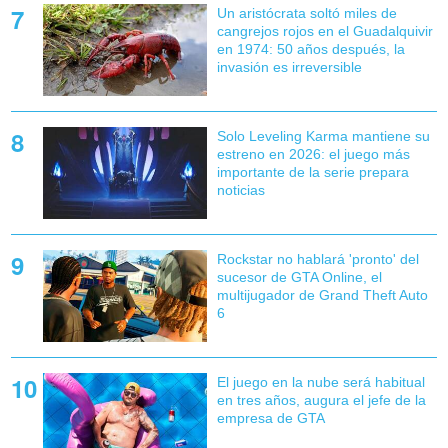
Un aristócrata soltó miles de
cangrejos rojos en el Guadalquivir
en 1974: 50 años después, la
invasión es irreversible
Solo Leveling Karma mantiene su
estreno en 2026: el juego más
importante de la serie prepara
noticias
Rockstar no hablará 'pronto' del
sucesor de GTA Online, el
multijugador de Grand Theft Auto
6
El juego en la nube será habitual
en tres años, augura el jefe de la
empresa de GTA