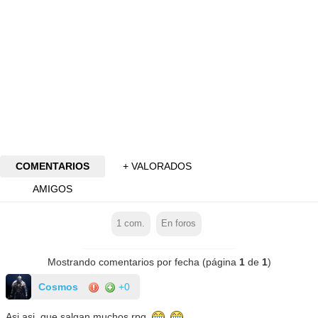
COMENTARIOS
+ VALORADOS
AMIGOS
1
com.
En foros
Mostrando comentarios por fecha (página
1
de
1
)
Cosmos
+0
Asi asi, que salgan muchos rpg