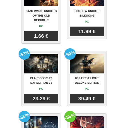
STAR WARS: KNIGHTS
HOLLOW KNIGHT:
OF THE OLD
SILKSONG
REPUBLIC
PC
PC
11.99 €
1.66 €
-53%
-50%
CLAIR OBSCUR:
007 FIRST LIGHT
EXPEDITION 33
DELUXE EDITION
PC
PC
23.29 €
39.49 €
-55%
-35%