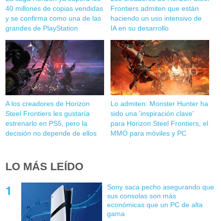
40 millones de copias vendidas
Frontiers admiten que están
y se confirma como una de las
haciendo un uso intensivo de
grandes de PlayStation
IA en su desarrollo
A los creadores de Horizon
Lo admiten: Monster Hunter ha
Steel Frontiers les gustaría
sido una 'inspiración clave'
estrenarlo en PS5, pero la
para Horizon Steel Frontiers, el
decisión no depende de ellos
MMO para móviles y PC
LO MÁS LEÍDO
Sony saca pecho asegurando que
sus consolas son más
económicas que un PC de alta
gama