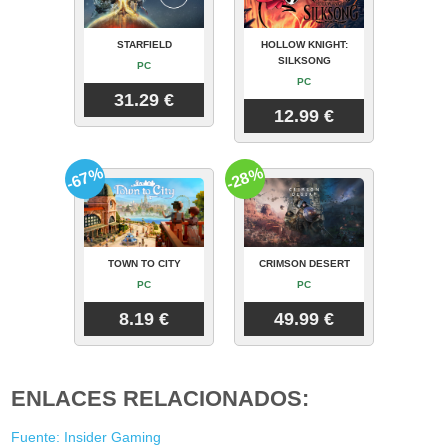
STARFIELD
HOLLOW KNIGHT:
SILKSONG
PC
PC
31.29 €
12.99 €
-67%
-28%
TOWN TO CITY
CRIMSON DESERT
PC
PC
8.19 €
49.99 €
ENLACES RELACIONADOS:
Fuente: Insider Gaming