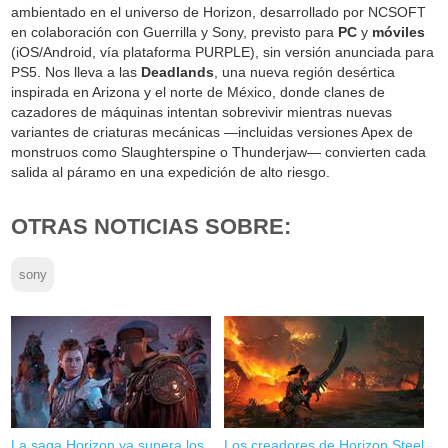
ambientado en el universo de Horizon, desarrollado por NCSOFT
en colaboración con Guerrilla y Sony, previsto para
PC
y
móviles
(iOS/Android, vía plataforma PURPLE), sin versión anunciada para
PS5. Nos lleva a las
Deadlands
, una nueva región desértica
inspirada en Arizona y el norte de México, donde clanes de
cazadores de máquinas intentan sobrevivir mientras nuevas
variantes de criaturas mecánicas —incluidas versiones Apex de
monstruos como Slaughterspine o Thunderjaw— convierten cada
salida al páramo en una expedición de alto riesgo.
OTRAS NOTICIAS SOBRE:
sony
La saga Horizon ya supera los
Los creadores de Horizon Steel