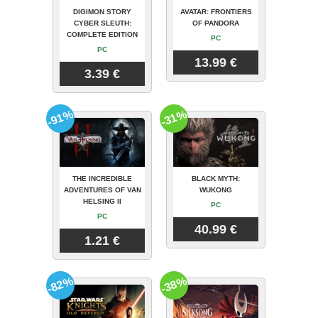
DIGIMON STORY
AVATAR: FRONTIERS
CYBER SLEUTH:
OF PANDORA
COMPLETE EDITION
PC
PC
13.99 €
3.39 €
-91%
-31%
THE INCREDIBLE
BLACK MYTH:
ADVENTURES OF VAN
WUKONG
HELSING II
PC
PC
40.99 €
1.21 €
-82%
-38%