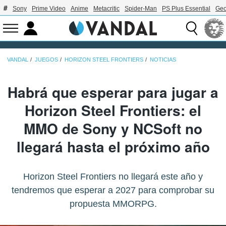
Sony
Prime Video
Anime
Metacritic
Spider-Man
PS Plus Essential
Geo
VANDAL
JUEGOS
HORIZON STEEL FRONTIERS
NOTICIAS
Habrá que esperar para jugar a
Horizon Steel Frontiers: el
MMO de Sony y NCSoft no
llegará hasta el próximo año
Horizon Steel Frontiers no llegará este año y
tendremos que esperar a 2027 para comprobar su
propuesta MMORPG.