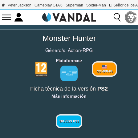
Peter Jackson
Gameplay GTA 6
Superman
Spider-Man
El Señor de los A
Monster Hunter
Género/s:
Action-RPG
Plataformas:
COMPRAR
Ficha técnica de la versión
PS2
Más información
TRUCOS PS2