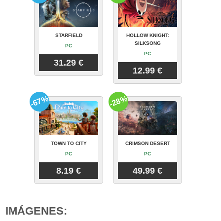
STARFIELD
HOLLOW KNIGHT:
SILKSONG
PC
PC
31.29 €
12.99 €
-67%
-28%
TOWN TO CITY
CRIMSON DESERT
PC
PC
8.19 €
49.99 €
IMÁGENES: