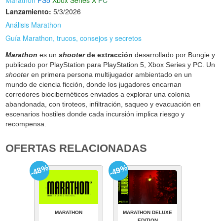
Marathon
PS5
Xbox Series X
PC
Lanzamiento:
5/3/2026
Análisis Marathon
Guía Marathon, trucos, consejos y secretos
Marathon
es un
shooter
de extracción
desarrollado por Bungie y
publicado por PlayStation para PlayStation 5, Xbox Series y PC. Un
shooter
en primera persona multijugador ambientado en un
mundo de ciencia ficción, donde los jugadores encarnan
corredores biocibernéticos enviados a explorar una colonia
abandonada, con tiroteos, infiltración, saqueo y evacuación en
escenarios hostiles donde cada incursión implica riesgo y
recompensa.
OFERTAS RELACIONADAS
-48%
-49%
MARATHON
MARATHON DELUXE
EDITION