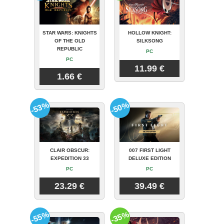
STAR WARS: KNIGHTS
HOLLOW KNIGHT:
OF THE OLD
SILKSONG
REPUBLIC
PC
PC
11.99 €
1.66 €
-53%
-50%
CLAIR OBSCUR:
007 FIRST LIGHT
EXPEDITION 33
DELUXE EDITION
PC
PC
23.29 €
39.49 €
-55%
-35%