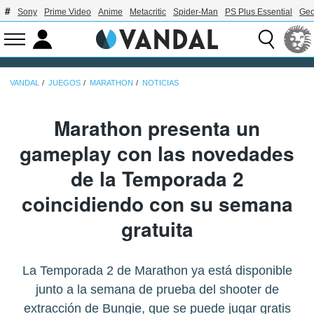
Sony
Prime Video
Anime
Metacritic
Spider-Man
PS Plus Essential
Geo
VANDAL
JUEGOS
MARATHON
NOTICIAS
Marathon presenta un
gameplay con las novedades
de la Temporada 2
coincidiendo con su semana
gratuita
La Temporada 2 de Marathon ya está disponible
junto a la semana de prueba del shooter de
extracción de Bungie, que se puede jugar gratis