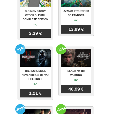
DIGIMON STORY
AVATAR: FRONTIERS
CYBER SLEUTH:
OF PANDORA
COMPLETE EDITION
PC
PC
13.99 €
3.39 €
-91%
-31%
THE INCREDIBLE
BLACK MYTH:
ADVENTURES OF VAN
WUKONG
HELSING II
PC
PC
40.99 €
1.21 €
-82%
-38%