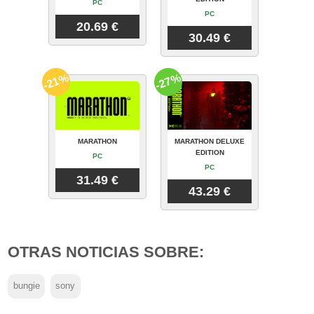
PC
PC
20.69 €
30.49 €
-21%
-27%
MARATHON
MARATHON DELUXE
EDITION
PC
PC
31.49 €
43.29 €
OTRAS NOTICIAS SOBRE:
bungie
sony