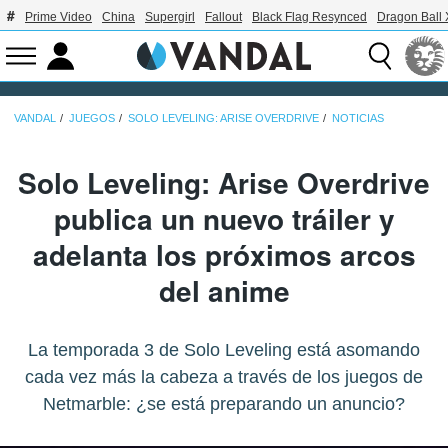
Prime Video
China
Supergirl
Fallout
Black Flag Resynced
Dragon Ball
VANDAL
JUEGOS
SOLO LEVELING: ARISE OVERDRIVE
NOTICIAS
Solo Leveling: Arise Overdrive
publica un nuevo tráiler y
adelanta los próximos arcos
del anime
La temporada 3 de Solo Leveling está asomando
cada vez más la cabeza a través de los juegos de
Netmarble: ¿se está preparando un anuncio?