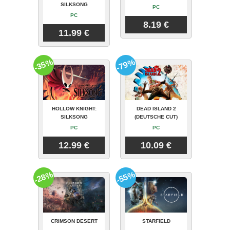
SILKSONG
PC
PC
8.19 €
11.99 €
-35%
-79%
HOLLOW KNIGHT:
DEAD ISLAND 2
SILKSONG
(DEUTSCHE CUT)
PC
PC
12.99 €
10.09 €
-28%
-55%
CRIMSON DESERT
STARFIELD