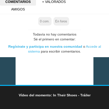
COMENTARIOS
+ VALORADOS
AMIGOS
0
com.
En foros
Todavía no hay comentarios
Sé el primero en comentar:
Regístrate y participa en nuestra comunidad
o
Accede al
sistema
para escribir comentarios.
Vídeo del momento: In Their Shoes - Tráiler