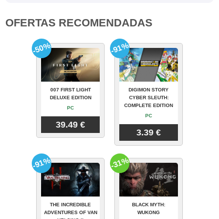
OFERTAS RECOMENDADAS
-50%
-91%
007 FIRST LIGHT
DIGIMON STORY
DELUXE EDITION
CYBER SLEUTH:
COMPLETE EDITION
PC
PC
39.49 €
3.39 €
-91%
-31%
THE INCREDIBLE
BLACK MYTH:
ADVENTURES OF VAN
WUKONG