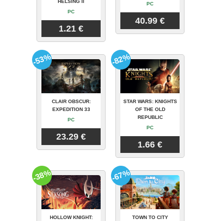
HELSING II
PC
PC
40.99 €
1.21 €
-53%
-82%
CLAIR OBSCUR:
STAR WARS: KNIGHTS
EXPEDITION 33
OF THE OLD
REPUBLIC
PC
PC
23.29 €
1.66 €
-38%
-67%
HOLLOW KNIGHT:
TOWN TO CITY