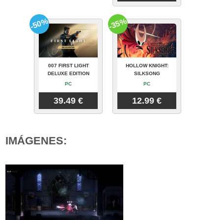
-50%
-35%
007 FIRST LIGHT
HOLLOW KNIGHT:
DELUXE EDITION
SILKSONG
PC
PC
39.49 €
12.99 €
IMÁGENES: