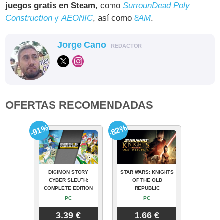
juegos gratis en Steam
, como
SurrounDead Poly
Construction
y
AEONIC
, así como
8AM
.
Jorge Cano
REDACTOR
OFERTAS RECOMENDADAS
-91%
-82%
DIGIMON STORY
STAR WARS: KNIGHTS
CYBER SLEUTH:
OF THE OLD
COMPLETE EDITION
REPUBLIC
PC
PC
3.39 €
1.66 €