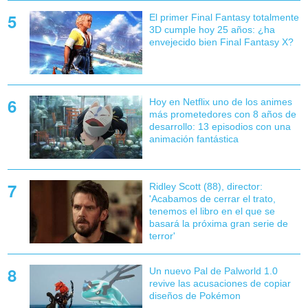
El primer Final Fantasy totalmente
3D cumple hoy 25 años: ¿ha
envejecido bien Final Fantasy X?
Hoy en Netflix uno de los animes
más prometedores con 8 años de
desarrollo: 13 episodios con una
animación fantástica
Ridley Scott (88), director:
'Acabamos de cerrar el trato,
tenemos el libro en el que se
basará la próxima gran serie de
terror'
Un nuevo Pal de Palworld 1.0
revive las acusaciones de copiar
diseños de Pokémon