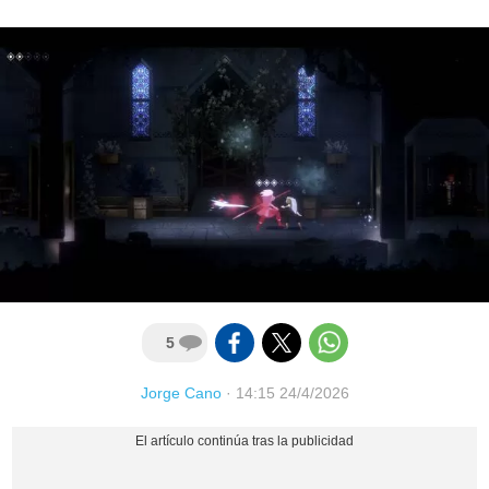
5
Jorge Cano
·
14:15 24/4/2026