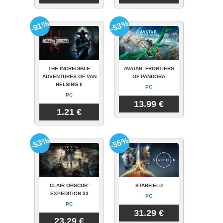
-91%
-53%
THE INCREDIBLE
AVATAR: FRONTIERS
ADVENTURES OF VAN
OF PANDORA
HELSING II
PC
PC
13.99 €
1.21 €
-53%
-55%
CLAIR OBSCUR:
STARFIELD
EXPEDITION 33
PC
PC
31.29 €
23.29 €