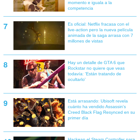
momento e iguala a la
competencia
Es oficial: Netflix fracasa con el
live-action pero la nueva película
animada de la saga arrasa con 7
millones de vistas
Hay un detalle de GTA 6 que
Rockstar no quiere que veas
todavía: 'Están tratando de
ocultarlo'
Está arrasando: Ubisoft revela
cuánto ha vendido Assassin's
Creed Black Flag Resynced en su
primer día
Hackean el Steam Controller para