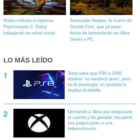
Malas noticias si esperas
Anunciado Keeper, lo nuevo de
Psychonauts 3: 'Estoy
Double Fine, que ya tiene
trabajando en otras cosas'
fecha de lanzamiento en Xbox
Series y PC
LO MÁS LEÍDO
Sony sabe que PS6 a 1000
dólares 'no venderá tanto', pero
no le preocupa: un analista lo
explica al detalle
Demandó a Xbox por bloquearle
la cuenta y ha ganado: recupera
sus juegos junto a una
indemnización