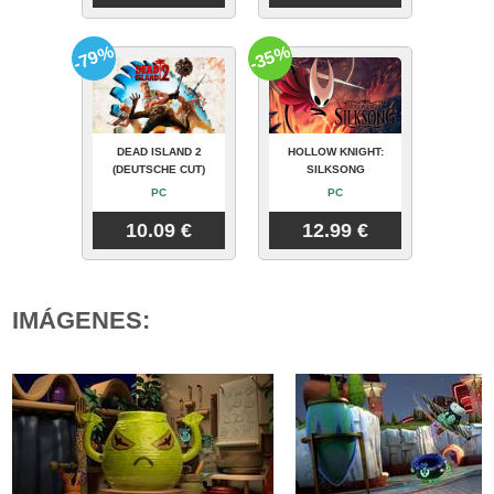
-79%
-35%
DEAD ISLAND 2
HOLLOW KNIGHT:
(DEUTSCHE CUT)
SILKSONG
PC
PC
10.09 €
12.99 €
IMÁGENES: