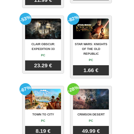
-53%
-82%
CLAIR OBSCUR:
STAR WARS: KNIGHTS
EXPEDITION 33
OF THE OLD
REPUBLIC
PC
PC
23.29 €
1.66 €
-67%
-28%
TOWN TO CITY
CRIMSON DESERT
PC
PC
8.19 €
49.99 €