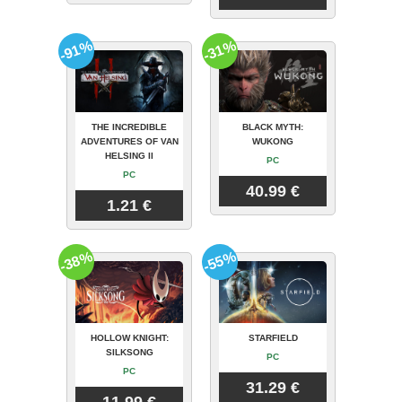
-91%
-31%
THE INCREDIBLE
BLACK MYTH:
ADVENTURES OF VAN
WUKONG
HELSING II
PC
PC
40.99 €
1.21 €
-38%
-55%
HOLLOW KNIGHT:
STARFIELD
SILKSONG
PC
PC
31.29 €
11.99 €