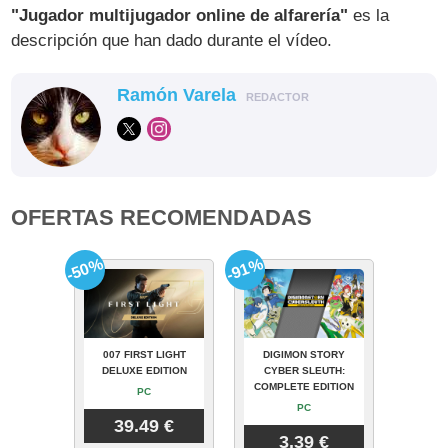
"Jugador multijugador online de alfarería"
es la
descripción que han dado durante el vídeo.
Ramón Varela
REDACTOR
OFERTAS RECOMENDADAS
-50%
-91%
007 FIRST LIGHT
DIGIMON STORY
DELUXE EDITION
CYBER SLEUTH:
COMPLETE EDITION
PC
PC
39.49 €
3.39 €