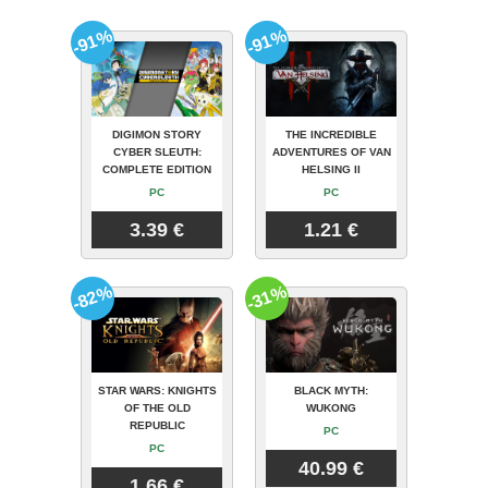
-91%
-91%
DIGIMON STORY
THE INCREDIBLE
CYBER SLEUTH:
ADVENTURES OF VAN
COMPLETE EDITION
HELSING II
PC
PC
3.39 €
1.21 €
-82%
-31%
STAR WARS: KNIGHTS
BLACK MYTH:
OF THE OLD
WUKONG
REPUBLIC
PC
PC
40.99 €
1.66 €