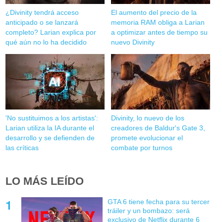
¿Divinity tendrá acceso
El aumento del precio de la
anticipado o se lanzará
memoria RAM obliga a Larian
completo? Larian explica por
a optimizar antes de tiempo su
qué aún no lo ha decidido
nuevo Divinity
'No sustituimos a los artistas':
Divinity, lo nuevo de los
Larian utiliza la IA durante el
creadores de Baldur's Gate 3,
desarrollo y se defienden de
promete evolucionar el
las críticas
combate por turnos
LO MÁS LEÍDO
GTA 6 tiene fecha para su tercer
tráiler y un bombazo: será
exclusivo de Netflix durante 6