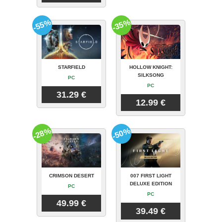
-55%
-35%
STARFIELD
HOLLOW KNIGHT:
SILKSONG
PC
PC
31.29 €
12.99 €
-28%
-50%
CRIMSON DESERT
007 FIRST LIGHT
DELUXE EDITION
PC
PC
49.99 €
39.49 €