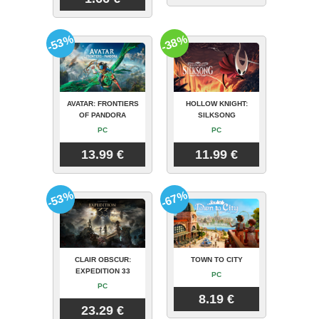
-53%
-38%
AVATAR: FRONTIERS
HOLLOW KNIGHT:
OF PANDORA
SILKSONG
PC
PC
13.99 €
11.99 €
-53%
-67%
CLAIR OBSCUR:
TOWN TO CITY
EXPEDITION 33
PC
PC
8.19 €
23.29 €